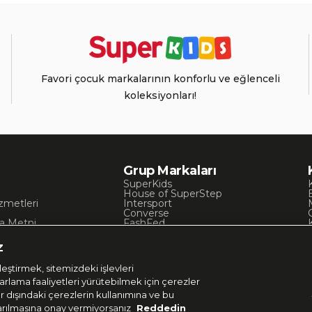
Favori çocuk markalarının konforlu ve eğlenceli
koleksiyonları!
Grup Markaları
SuperKids
House of SuperStep
zmetleri
Intersport
Converse
a Metni
FashFed
ı
Lacoste
Gant
z
Nautica
Occassion
eştirmek, sitemizdeki işlevleri
UNITED4
zarlama faaliyetleri yürütebilmek için çerezler
er dışındaki çerezlerin kullanımına ve bu
aktarılmasına onay vermiyorsanız
Reddedin