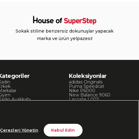
Sokak stiline benzersiz dokunuşlar yapacak
marka ve ürün yelpazesi!
Kategoriler
Koleksiyonlar
Kadın
adidas Originals
Erkek
Puma Speedcat
Markalar
Nike P6000
Giyim
New Balance 9060
Kadın Ayakkabı
Lacoste L003
Kadın Giyim
Skechers D’Lites
Erkek Ayakkabı
Chuck 70
Erkek Giyim
Converse Chuck Taylor
Çerezleri Yönetin
Kabul Edin