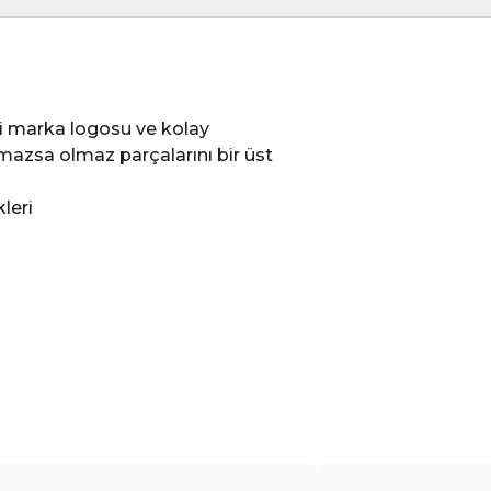
li marka logosu ve kolay
mazsa olmaz parçalarını bir üst
leri