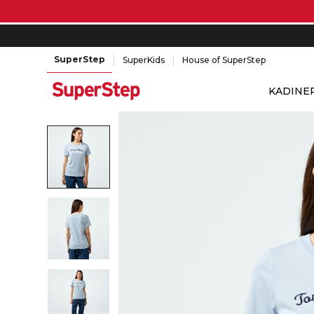
SuperStep
SuperKids
House of SuperStep
KADIN
E