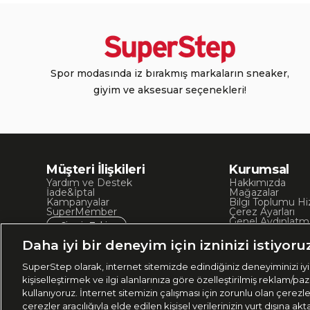
Spor modasında iz bırakmış markaların sneaker,
giyim ve aksesuar seçenekleri!
Müşteri İlişkileri
Kurumsal
Yardım ve Destek
Hakkımızda
İade&İptal
Mağazalar
Kampanyalar
Bilgi Toplumu Hi
SuperMember
Çerez Ayarları
Genel Aydınlatm
Sipariş Takip
Kullanım Koşullar
Site Haritası
Daha iyi bir deneyim için izninizi istiyoru
İşlem Rehberi
SuperStep olarak, internet sitemizde edindiğiniz deneyiminizi iyil
kişiselleştirmek ve ilgi alanlarınıza göre özelleştirilmiş reklam/pa
kullanıyoruz. İnternet sitemizin çalışması için zorunlu olan çerezl
çerezler aracılığıyla elde edilen kişisel verilerinizin yurt dışına 