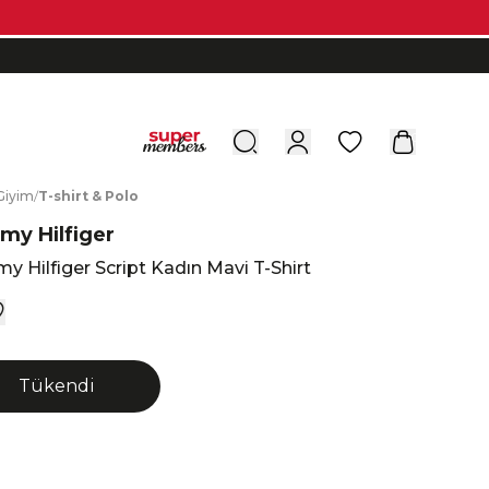
0
G
iyim
/
T
-shirt
&
P
olo
y Hilfiger
 Hilfiger Script Kadın Mavi T-Shirt
Tükendi