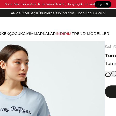
Üye Ol
SuperMember'a Katıl, Puanlarını Biriktir, Hediye Çeki Kazan!
APP'e Özel Seçili Ürünlerde %15 İndirim! Kupon Kodu: APP15
RKEK
ÇOCUK
GİYİM
MARKALAR
İNDİRİM
TREND MODELLER
K
adın
/
Tomm
Tommy