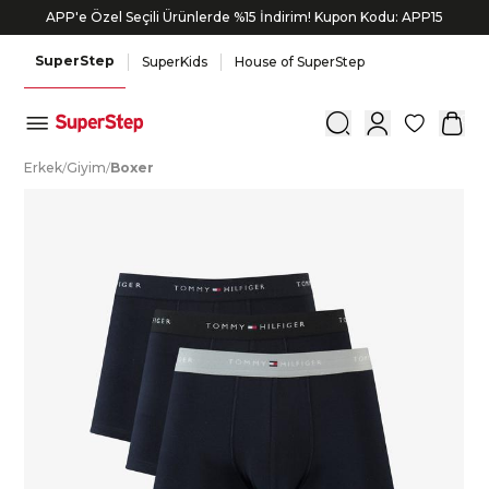
APP'e Özel Seçili Ürünlerde %15 İndirim! Kupon Kodu: APP15
SuperStep
SuperKids
House of SuperStep
0
E
rkek
/
G
iyim
/
B
oxer