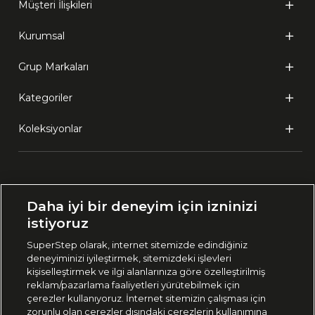
Müşteri İlişkileri
Kurumsal
Grup Markaları
Kategoriler
Koleksiyonlar
Ülke Seçimi:
Daha iyi bir deneyim için izninizi
🇹🇷
Türkiye
istiyoruz
SuperStep olarak, internet sitemizde edindiğiniz
deneyiminizi iyileştirmek, sitemizdeki işlevleri
444 37 36
kişiselleştirmek ve ilgi alanlarınıza göre özelleştirilmiş
reklam/pazarlama faaliyetleri yürütebilmek için
çerezler kullanıyoruz. İnternet sitemizin çalışması için
zorunlu olan çerezler dışındaki çerezlerin kullanımına