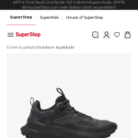
APP'e Özel Seçili Ürünlerde %15 İndirim! Kupon Kodu: APP15
Bonus kartlara özel vade farksız taksit seçenekleri!
SuperStep
SuperKids
House of SuperStep
0
E
rkek
/
A
yakkabı
/
O
utdoor
A
yakkabı