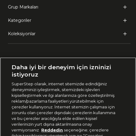
Grup Markaları
Kategoriler
Koleksiyonlar
Ülke Seçimi:
Daha iyi bir deneyim için izninizi
🇹🇷
Türkiye
istiyoruz
SuperStep olarak, internet sitemizde edindiğiniz
deneyiminizi iyileştirmek, sitemizdeki işlevleri
444 37 36
kişiselleştirmek ve ilgi alanlarınıza göre özelleştirilmiş
reklam/pazarlama faaliyetleri yürütebilmek için
çerezler kullanıyoruz. İnternet sitemizin çalışması için
zorunlu olan çerezler dışındaki çerezlerin kullanımına
Uygulamadan Takip Edin
ve bu çerezler aracılığıyla elde edilen kişisel
verilerinizin yurt dışına aktarılmasına onay
vermiyorsanız
Reddedin
seçeneğine; çerezlere
ilişkin tercihlerinizi yönetmek için ise “Çerezleri