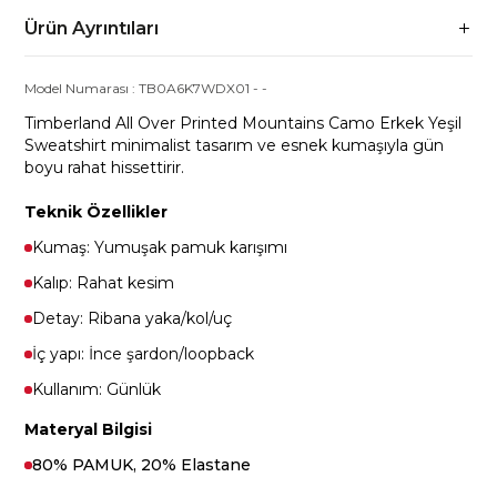
Ürün Ayrıntıları
Model Numarası :
TB0A6K7WDX01
-
-
Timberland All Over Printed Mountains Camo Erkek Yeşil
Sweatshirt minimalist tasarım ve esnek kumaşıyla gün
boyu rahat hissettirir.
Teknik Özellikler
Kumaş: Yumuşak pamuk karışımı
Kalıp: Rahat kesim
Detay: Ribana yaka/kol/uç
İç yapı: İnce şardon/loopback
Kullanım: Günlük
Materyal Bilgisi
80% PAMUK, 20% Elastane