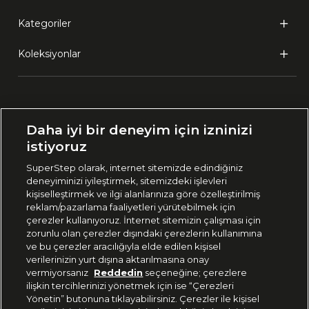
Kategoriler
Koleksiyonlar
Ülke Seçimi:
Daha iyi bir deneyim için izninizi
🇹🇷
Türkiye
istiyoruz
SuperStep olarak, internet sitemizde edindiğiniz
deneyiminizi iyileştirmek, sitemizdeki işlevleri
444 37 36
kişiselleştirmek ve ilgi alanlarınıza göre özelleştirilmiş
reklam/pazarlama faaliyetleri yürütebilmek için
çerezler kullanıyoruz. İnternet sitemizin çalışması için
zorunlu olan çerezler dışındaki çerezlerin kullanımına
Uygulamadan Takip Edin
ve bu çerezler aracılığıyla elde edilen kişisel
verilerinizin yurt dışına aktarılmasına onay
vermiyorsanız
Reddedin
seçeneğine; çerezlere
ilişkin tercihlerinizi yönetmek için ise “Çerezleri
Yönetin” butonuna tıklayabilirsiniz. Çerezler ile kişisel