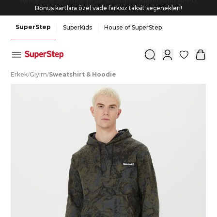
Bonus kartlara özel vade farksız taksit seçenekleri!
SuperStep
SuperKids
House of SuperStep
0
E
rkek
/
G
iyim
/
S
weatshirt
&
H
oodie