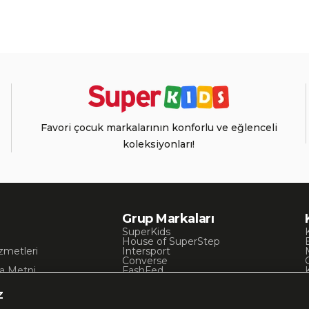
Favori çocuk markalarının konforlu ve eğlenceli
koleksiyonları!
Grup Markaları
SuperKids
House of SuperStep
zmetleri
Intersport
Converse
a Metni
FashFed
ı
Lacoste
Gant
z
Nautica