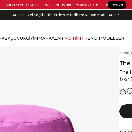
Üye Ol
SuperMember'a Katıl, Puanlarını Biriktir, Hediye Çeki Kazan!
APP'e Özel Seçili Ürünlerde %15 İndirim! Kupon Kodu: APP15
RKEK
ÇOCUK
GİYİM
MARKALAR
İNDİRİM
TREND MODELLER
K
adın
/
The 
The N
Mor 