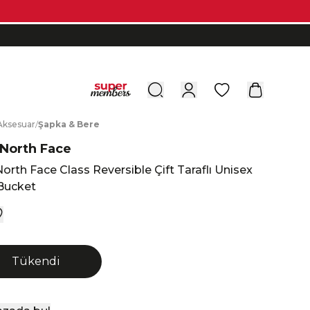
0
A
ksesuar
/
Ş
apka
&
B
ere
North Face
orth Face Class Reversible Çift Taraflı Unisex
Bucket
Tükendi