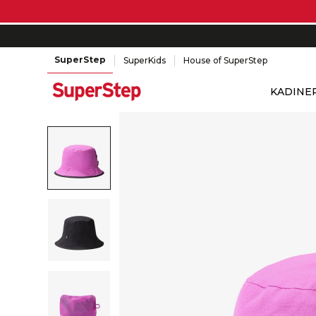
SuperStep
SuperKids
House of SuperStep
KADIN
E