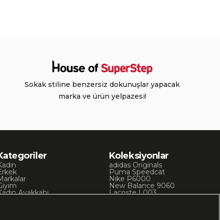
Sokak stiline benzersiz dokunuşlar yapacak
marka ve ürün yelpazesi!
Kategoriler
Koleksiyonlar
Kadın
adidas Originals
Erkek
Puma Speedcat
Markalar
Nike P6000
Giyim
New Balance 9060
Kadın Ayakkabı
Lacoste L003
Kadın Giyim
Skechers D’Lites
Erkek Ayakkabı
Chuck 70
Erkek Giyim
Converse Chuck Taylor