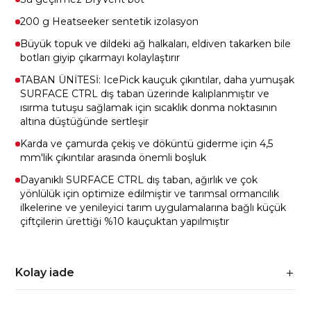
200 g Heatseeker sentetik izolasyon
Büyük topuk ve dildeki ağ halkaları, eldiven takarken bile
botları giyip çıkarmayı kolaylaştırır
TABAN ÜNİTESİ: IcePick kauçuk çıkıntılar, daha yumuşak
SURFACE CTRL dış taban üzerinde kalıplanmıştır ve
ısırma tutuşu sağlamak için sıcaklık donma noktasının
altına düştüğünde sertleşir
Karda ve çamurda çekiş ve döküntü giderme için 4,5
mm'lik çıkıntılar arasında önemli boşluk
Dayanıklı SURFACE CTRL dış taban, ağırlık ve çok
yönlülük için optimize edilmiştir ve tarımsal ormancılık
ilkelerine ve yenileyici tarım uygulamalarına bağlı küçük
çiftçilerin ürettiği %10 kauçuktan yapılmıştır
Kolay iade