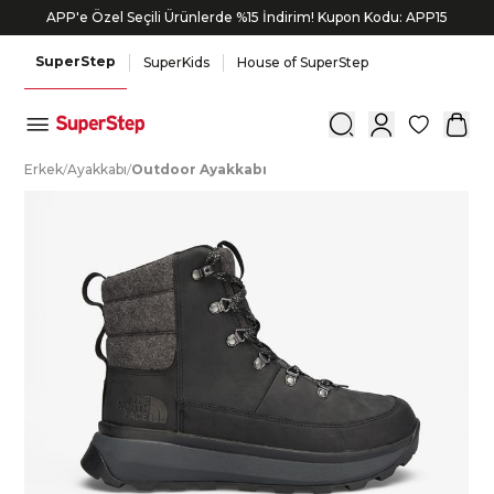
APP'e Özel Seçili Ürünlerde %15 İndirim! Kupon Kodu: APP15
SuperStep
SuperKids
House of SuperStep
0
E
rkek
/
A
yakkabı
/
O
utdoor
A
yakkabı