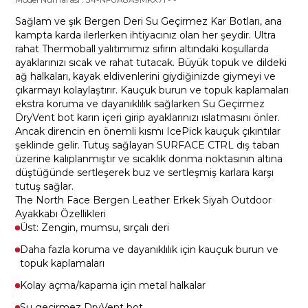
Sağlam ve şık Bergen Deri Su Geçirmez Kar Botları, ana
kampta karda ilerlerken ihtiyacınız olan her şeydir. Ultra
rahat Thermoball yalıtımımız sıfırın altındaki koşullarda
ayaklarınızı sıcak ve rahat tutacak. Büyük topuk ve dildeki
ağ halkaları, kayak eldivenlerini giydiğinizde giymeyi ve
çıkarmayı kolaylaştırır. Kauçuk burun ve topuk kaplamaları
ekstra koruma ve dayanıklılık sağlarken Su Geçirmez
DryVent bot karın içeri girip ayaklarınızı ıslatmasını önler.
Ancak direncin en önemli kısmı IcePick kauçuk çıkıntılar
şeklinde gelir. Tutuş sağlayan SURFACE CTRL dış taban
üzerine kalıplanmıştır ve sıcaklık donma noktasının altına
düştüğünde sertleşerek buz ve sertleşmiş karlara karşı
tutuş sağlar.
The North Face Bergen Leather Erkek Siyah Outdoor
Ayakkabı Özellikleri
Üst: Zengin, mumsu, sırçalı deri
Daha fazla koruma ve dayanıklılık için kauçuk burun ve
topuk kaplamaları
Kolay açma/kapama için metal halkalar
Su geçirmez DryVent bot