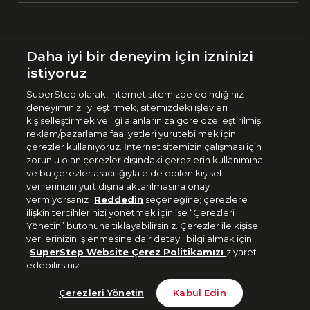
Ülke Seçimi:
Daha iyi bir deneyim için izninizi
🇹🇷
Türkiye
istiyoruz
SuperStep olarak, internet sitemizde edindiğiniz
deneyiminizi iyileştirmek, sitemizdeki işlevleri
444 37 36
kişiselleştirmek ve ilgi alanlarınıza göre özelleştirilmiş
reklam/pazarlama faaliyetleri yürütebilmek için
çerezler kullanıyoruz. İnternet sitemizin çalışması için
zorunlu olan çerezler dışındaki çerezlerin kullanımına
Uygulamadan Takip Edin
ve bu çerezler aracılığıyla elde edilen kişisel
verilerinizin yurt dışına aktarılmasına onay
vermiyorsanız
Reddedin
seçeneğine; çerezlere
ilişkin tercihlerinizi yönetmek için ise “Çerezleri
Yönetin” butonuna tıklayabilirsiniz. Çerezler ile kişisel
verilerinizin işlenmesine dair detaylı bilgi almak için
Bizi Takip Edin
SuperStep Website Çerez Politikamızı
ziyaret
edebilirsiniz.
Tükendi
Çerezleri Yönetin
Kabul Edin