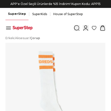
APP'e Özel Seçili Ürünlerde %15 İndirim! Kupon Kodu: APP15
SuperStep
SuperKids
House of SuperStep
0
E
rkek
/
A
ksesuar
/
Ç
orap