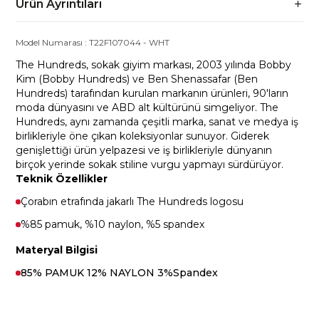
Ürün Ayrıntıları
Model Numarası :
T22F107044
-
WHT
The Hundreds, sokak giyim markası, 2003 yılında Bobby
Kim (Bobby Hundreds) ve Ben Shenassafar (Ben
Hundreds) tarafından kurulan markanın ürünleri, 90'ların
moda dünyasını ve ABD alt kültürünü simgeliyor. The
Hundreds, aynı zamanda çeşitli marka, sanat ve medya iş
birlikleriyle öne çıkan koleksiyonlar sunuyor. Giderek
genişlettiği ürün yelpazesi ve iş birlikleriyle dünyanın
birçok yerinde sokak stiline vurgu yapmayı sürdürüyor.
Teknik Özellikler
Çorabın etrafında jakarlı The Hundreds logosu
%85 pamuk, %10 naylon, %5 spandex
Materyal Bilgisi
85% PAMUK 12% NAYLON 3%Spandex