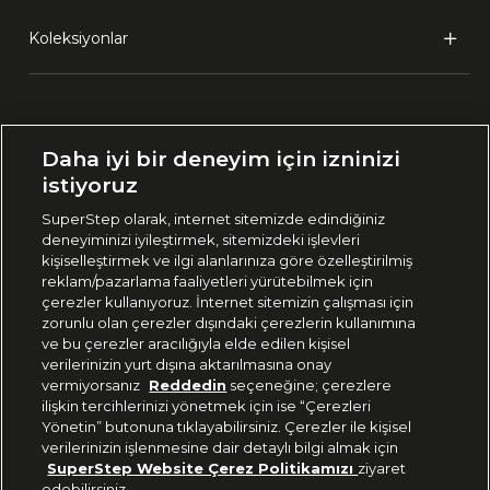
Koleksiyonlar
Ülke Seçimi:
Daha iyi bir deneyim için izninizi
🇹🇷
Türkiye
istiyoruz
SuperStep olarak, internet sitemizde edindiğiniz
deneyiminizi iyileştirmek, sitemizdeki işlevleri
444 37 36
kişiselleştirmek ve ilgi alanlarınıza göre özelleştirilmiş
reklam/pazarlama faaliyetleri yürütebilmek için
çerezler kullanıyoruz. İnternet sitemizin çalışması için
zorunlu olan çerezler dışındaki çerezlerin kullanımına
Uygulamadan Takip Edin
ve bu çerezler aracılığıyla elde edilen kişisel
verilerinizin yurt dışına aktarılmasına onay
vermiyorsanız
Reddedin
seçeneğine; çerezlere
ilişkin tercihlerinizi yönetmek için ise “Çerezleri
Yönetin” butonuna tıklayabilirsiniz. Çerezler ile kişisel
verilerinizin işlenmesine dair detaylı bilgi almak için
Bizi Takip Edin
SuperStep Website Çerez Politikamızı
ziyaret
edebilirsiniz.