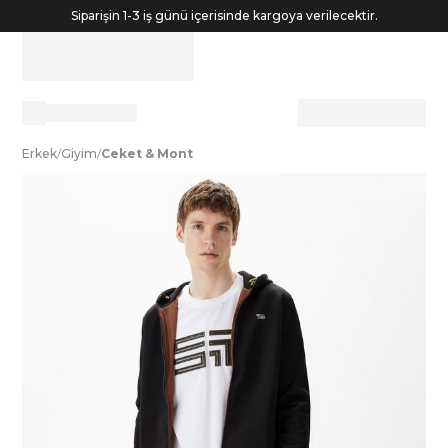
Siparişin 1-3 iş günü içerisinde kargoya verilecektir.
E
rkek
/
G
iyim
/
C
eket
&
M
ont