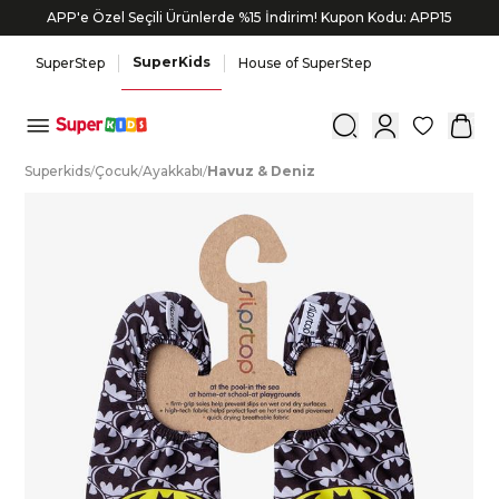
APP'e Özel Seçili Ürünlerde %15 İndirim! Kupon Kodu: APP15
SuperKids
SuperStep
House of SuperStep
0
S
uperkids
/
Ç
ocuk
/
A
yakkabı
/
H
avuz
&
D
eniz