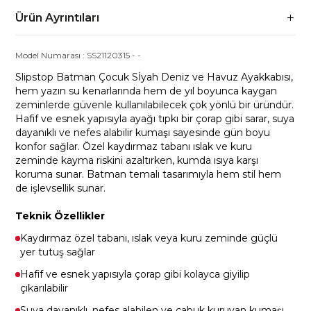
Ürün Ayrıntıları
Model Numarası :
SS21120315
-
-
Slipstop Batman Çocuk Sİyah Deniz ve Havuz Ayakkabısı,
hem yazın su kenarlarında hem de yıl boyunca kaygan
zeminlerde güvenle kullanılabilecek çok yönlü bir üründür.
Hafif ve esnek yapısıyla ayağı tıpkı bir çorap gibi sarar, suya
dayanıklı ve nefes alabilir kumaşı sayesinde gün boyu
konfor sağlar. Özel kaydırmaz tabanı ıslak ve kuru
zeminde kayma riskini azaltırken, kumda ısıya karşı
koruma sunar. Batman temalı tasarımıyla hem stil hem
de işlevsellik sunar.
Teknik Özellikler
Kaydırmaz özel tabanı, ıslak veya kuru zeminde güçlü
yer tutuş sağlar
Hafif ve esnek yapısıyla çorap gibi kolayca giyilip
çıkarılabilir
Suya dayanıklı, nefes alabilen ve çabuk kuruyan kumaşı