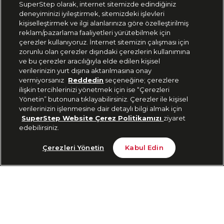
SuperStep olarak, internet sitemizde edindiğiniz
deneyiminizi iyileştirmek, sitemizdeki işlevleri
444 37 36
kişiselleştirmek ve ilgi alanlarınıza göre özelleştirilmiş
reklam/pazarlama faaliyetleri yürütebilmek için
çerezler kullanıyoruz. İnternet sitemizin çalışması için
zorunlu olan çerezler dışındaki çerezlerin kullanımına
Uygulamadan Takip Edin
ve bu çerezler aracılığıyla elde edilen kişisel
verilerinizin yurt dışına aktarılmasına onay
vermiyorsanız
Reddedin
seçeneğine; çerezlere
ilişkin tercihlerinizi yönetmek için ise “Çerezleri
Yönetin” butonuna tıklayabilirsiniz. Çerezler ile kişisel
verilerinizin işlenmesine dair detaylı bilgi almak için
Bizi Takip Edin
SuperStep Website Çerez Politikamızı
ziyaret
edebilirsiniz.
Tükendi
Çerezleri Yönetin
Kabul Edin