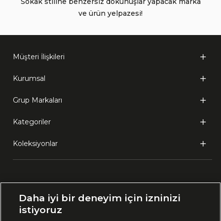
Sokak stiline benzersiz dokunuşlar yapacak marka
ve ürün yelpazesi!
Müşteri İlişkileri
Kurumsal
Grup Markaları
Kategoriler
Koleksiyonlar
Ülke Seçimi:
Daha iyi bir deneyim için izninizi
🇹🇷
Türkiye
istiyoruz