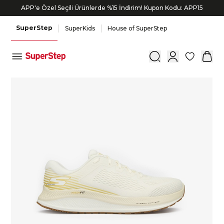
APP'e Özel Seçili Ürünlerde %15 İndirim! Kupon Kodu: APP15
SuperStep
SuperKids
House of SuperStep
0