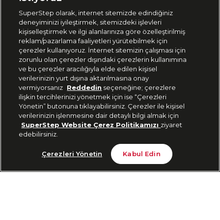
SuperStep olarak, internet sitemizde edindiğiniz
deneyiminizi iyileştirmek, sitemizdeki işlevleri
444 37 36
kişiselleştirmek ve ilgi alanlarınıza göre özelleştirilmiş
reklam/pazarlama faaliyetleri yürütebilmek için
çerezler kullanıyoruz. İnternet sitemizin çalışması için
zorunlu olan çerezler dışındaki çerezlerin kullanımına
Uygulamadan Takip Edin
ve bu çerezler aracılığıyla elde edilen kişisel
verilerinizin yurt dışına aktarılmasına onay
vermiyorsanız
Reddedin
seçeneğine; çerezlere
ilişkin tercihlerinizi yönetmek için ise “Çerezleri
Yönetin” butonuna tıklayabilirsiniz. Çerezler ile kişisel
verilerinizin işlenmesine dair detaylı bilgi almak için
Bizi Takip Edin
SuperStep Website Çerez Politikamızı
ziyaret
edebilirsiniz.
Tükendi
Çerezleri Yönetin
Kabul Edin