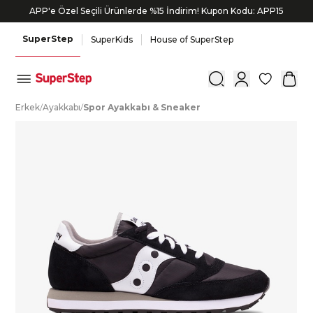
APP'e Özel Seçili Ürünlerde %15 İndirim! Kupon Kodu: APP15
SuperStep
SuperKids
House of SuperStep
0
E
rkek
/
A
yakkabı
/
S
por
A
yakkabı
&
S
neaker