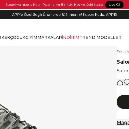
Üye Ol
SuperMember'a Katıl, Puanlarını Biriktir, Hediye Çeki Kazan!
APP'e Özel Seçili Ürünlerde %15 İndirim! Kupon Kodu: APP15
Bonus kartlara özel vade farksız taksit seçenekleri!
RKEK
ÇOCUK
GİYİM
MARKALAR
İNDİRİM
TREND MODELLER
E
rkek
/
Sal
Salo
Mağa