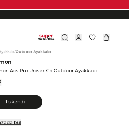
0
A
yakkabı
/
O
utdoor
A
yakkabı
omon
mon Acs Pro Unisex Gri Outdoor Ayakkabı
Tükendi
zada bul