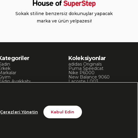
Sokak stiline benzersiz dokunuşlar yapacak
marka ve ürün yelpazesi!
Kategoriler
Koleksiyonlar
Kadın
adidas Originals
Erkek
Puma Speedcat
Markalar
Nike P6000
Giyim
New Balance 9060
Kadın Ayakkabı
Lacoste L003
Kadın Giyim
Skechers D’Lites
Erkek Ayakkabı
Chuck 70
Erkek Giyim
Converse Chuck Taylor
Çerezleri Yönetin
Kabul Edin