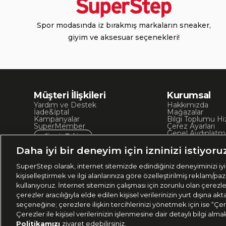
Spor modasında iz bırakmış markaların sneaker,
giyim ve aksesuar seçenekleri!
Müşteri İlişkileri
Kurumsal
Yardım ve Destek
Hakkımızda
İade&İptal
Mağazalar
Kampanyalar
Bilgi Toplumu Hi
SuperMember
Çerez Ayarları
Genel Aydınlatm
Sipariş Takip
Kullanım Koşullar
Site Haritası
Daha iyi bir deneyim için izninizi istiyoru
İşlem Rehberi
SuperStep olarak, internet sitemizde edindiğiniz deneyiminizi iyil
kişiselleştirmek ve ilgi alanlarınıza göre özelleştirilmiş reklam/pa
kullanıyoruz. İnternet sitemizin çalışması için zorunlu olan çerezl
çerezler aracılığıyla elde edilen kişisel verilerinizin yurt dışına 
seçeneğine; çerezlere ilişkin tercihlerinizi yönetmek için ise “Çer
Çerezler ile kişisel verilerinizin işlenmesine dair detaylı bilgi alma
Politikamızı
ziyaret edebilirsiniz.