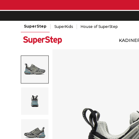
SuperStep
SuperKids
House of SuperStep
KADIN
E