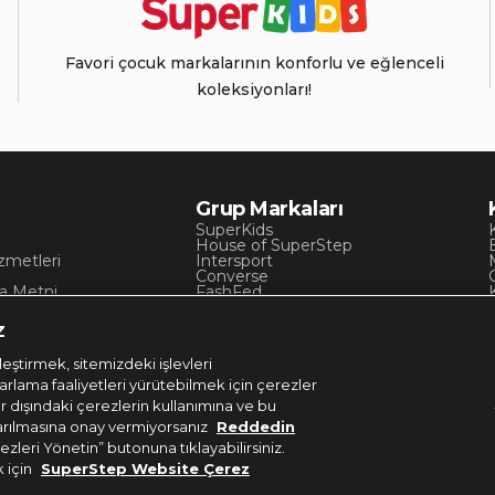
Favori çocuk markalarının konforlu ve eğlenceli
koleksiyonları!
Grup Markaları
SuperKids
House of SuperStep
zmetleri
Intersport
Converse
a Metni
FashFed
ı
Lacoste
Gant
z
Nautica
Occassion
eştirmek, sitemizdeki işlevleri
UNITED4
zarlama faaliyetleri yürütebilmek için çerezler
er dışındaki çerezlerin kullanımına ve bu
aktarılmasına onay vermiyorsanız
Reddedin
ezleri Yönetin” butonuna tıklayabilirsiniz.
k için
SuperStep Website Çerez