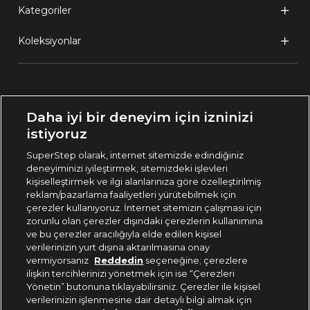
Kategoriler
Koleksiyonlar
Ülke Seçimi:
Daha iyi bir deneyim için izninizi
🇹🇷
Türkiye
istiyoruz
SuperStep olarak, internet sitemizde edindiğiniz
deneyiminizi iyileştirmek, sitemizdeki işlevleri
444 37 36
kişiselleştirmek ve ilgi alanlarınıza göre özelleştirilmiş
reklam/pazarlama faaliyetleri yürütebilmek için
çerezler kullanıyoruz. İnternet sitemizin çalışması için
zorunlu olan çerezler dışındaki çerezlerin kullanımına
Uygulamadan Takip Edin
ve bu çerezler aracılığıyla elde edilen kişisel
verilerinizin yurt dışına aktarılmasına onay
vermiyorsanız
Reddedin
seçeneğine; çerezlere
ilişkin tercihlerinizi yönetmek için ise “Çerezleri
Yönetin” butonuna tıklayabilirsiniz. Çerezler ile kişisel
verilerinizin işlenmesine dair detaylı bilgi almak için
Bizi Takip Edin