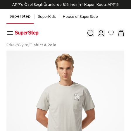
APP'e Özel Seçili Ürünlerde %15 İndirim! Kupon Kodu: APP15
SuperStep
SuperKids
House of SuperStep
0
E
rkek
/
G
iyim
/
T
-shirt
&
P
olo