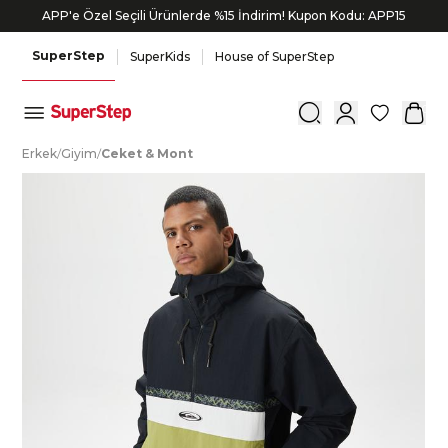
APP'e Özel Seçili Ürünlerde %15 İndirim! Kupon Kodu: APP15
Bonus kartlara özel vade farksız taksit seçenekleri!
SuperStep
SuperKids
House of SuperStep
0
E
rkek
/
G
iyim
/
C
eket
&
M
ont