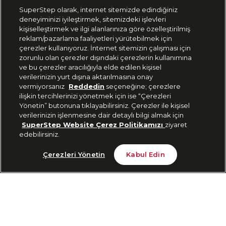
SuperStep olarak, internet sitemizde edindiğiniz
deneyiminizi iyileştirmek, sitemizdeki işlevleri
444 37 36
kişiselleştirmek ve ilgi alanlarınıza göre özelleştirilmiş
reklam/pazarlama faaliyetleri yürütebilmek için
çerezler kullanıyoruz. İnternet sitemizin çalışması için
zorunlu olan çerezler dışındaki çerezlerin kullanımına
Uygulamadan Takip Edin
ve bu çerezler aracılığıyla elde edilen kişisel
verilerinizin yurt dışına aktarılmasına onay
vermiyorsanız
Reddedin
seçeneğine; çerezlere
ilişkin tercihlerinizi yönetmek için ise “Çerezleri
Yönetin” butonuna tıklayabilirsiniz. Çerezler ile kişisel
verilerinizin işlenmesine dair detaylı bilgi almak için
Bizi Takip Edin
SuperStep Website Çerez Politikamızı
ziyaret
edebilirsiniz.
Tükendi
Çerezleri Yönetin
Kabul Edin