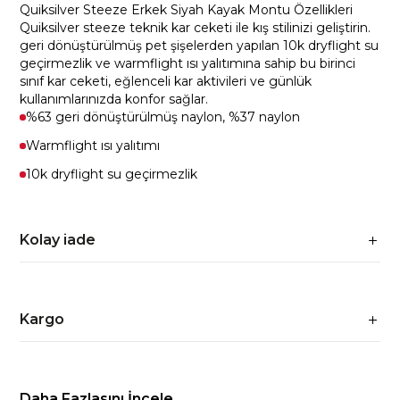
Quiksilver Steeze Erkek Siyah Kayak Montu Özellikleri
Quiksilver steeze teknik kar ceketi ile kış stilinizi geliştirin.
geri dönüştürülmüş pet şişelerden yapılan 10k dryflight su
geçirmezlik ve warmflight ısı yalıtımına sahip bu birinci
sınıf kar ceketi, eğlenceli kar aktivileri ve günlük
kullanımlarınızda konfor sağlar.
%63 geri dönüştürülmüş naylon, %37 naylon
Warmflight ısı yalıtımı
10k dryflight su geçirmezlik
Kolay iade
Kargo
Daha Fazlasını İncele