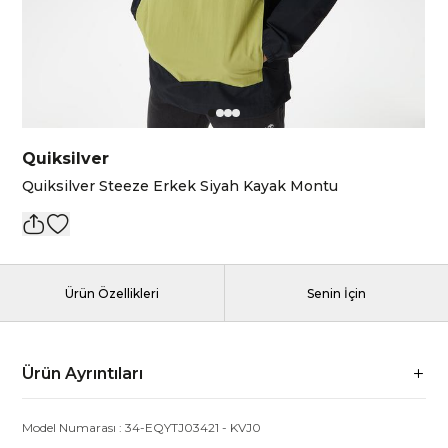
Quiksilver
Quiksilver Steeze Erkek Siyah Kayak Montu
Ürün Özellikleri
Senin İçin
Ürün Ayrıntıları
Model Numarası :
34-EQYTJ03421
-
KVJ0