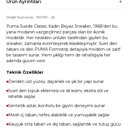
Ürün Ayrıntıları
Model Numarası :
399781
-
26
Puma Suede Classic Kadın Beyaz Sneaker, 1968'den bu
yana modanın vazgeçilmez parçası olan bir ikonik
modeldir. Her nesilden ünlüler tarafından giyilen bu
sneaker, zamanla evrimleşerek klasikleşmiştir. Süet deri
tabanı ve deri PUMA Formstrip detayıyla modern ve zarif
bir tasarım sunar. Hem şıklığı hem de rahatlığıyla her
adımda güven verir.
Teknik Özellikler
Deriden üst yüzey, dayanıklı ve şık bir yapı sunar
Süet deri topuk eklemesi ve dil kısmı, ekstra stil ve
rahatlık sağlar
Sentetik astar, konforlu bir giyim deneyimi sunar
Mesh iç taban, nefes alabilirlik ve yumuşaklık sağlar
Kauçuk orta taban ve dış taban, sağlamlık ve tutuş gücü