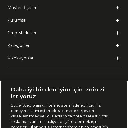
Müşteri İlişkileri
Kurumsal
Grup Markaları
Kategoriler
Koleksiyonlar
Ülke Seçimi:
Daha iyi bir deneyim için izninizi
🇹🇷
Türkiye
istiyoruz
SuperStep olarak, internet sitemizde edindiğiniz
deneyiminizi iyileştirmek, sitemizdeki işlevleri
444 37 36
kişiselleştirmek ve ilgi alanlarınıza göre özelleştirilmiş
reklam/pazarlama faaliyetleri yürütebilmek için
çerezler kullanıyoruz. İnternet sitemizin çalışması için