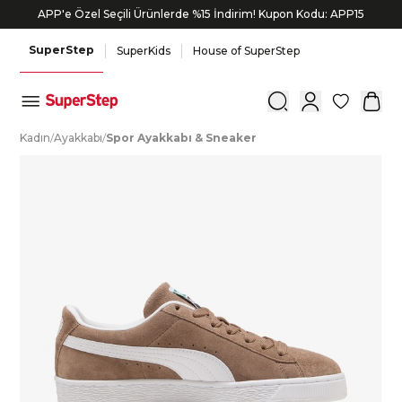
APP'e Özel Seçili Ürünlerde %15 İndirim! Kupon Kodu: APP15
SuperStep
SuperKids
House of SuperStep
0
K
adın
/
A
yakkabı
/
S
por
A
yakkabı
&
S
neaker