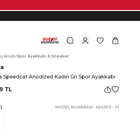
0
A
yakkabı
/
S
por
A
yakkabı
&
S
neaker
a
 Speedcat Anodized Kadın Gri Spor Ayakkabı
9 TL
1
)
MODEL NUMARASI :
404903
-
01