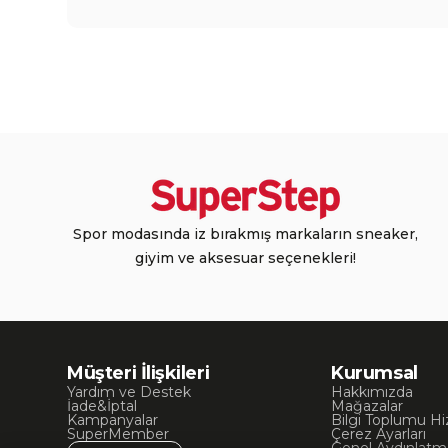
Spor modasında iz bırakmış markaların sneaker,
giyim ve aksesuar seçenekleri!
Müşteri İlişkileri
Kurumsal
Yardım ve Destek
Hakkımızda
İade&İptal
Mağazalar
Kampanyalar
Bilgi Toplumu Hi
SuperMember
Çerez Ayarları