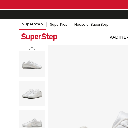
SuperStep
SuperKids
House of SuperStep
KADIN
E