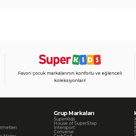
Favori çocuk markalarının konforlu ve eğlenceli
koleksiyonları!
Grup Markaları
SuperKids
House of SuperStep
zmetleri
Intersport
Converse