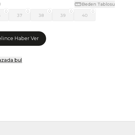
Beden Tablosu
N
6
37
38
39
40
lince Haber Ver
zada bul