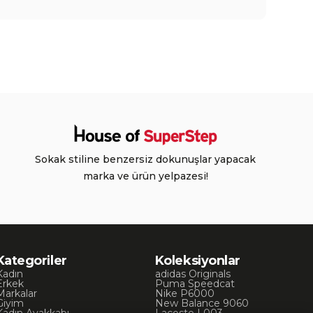
Sokak stiline benzersiz dokunuşlar yapacak
marka ve ürün yelpazesi!
Kategoriler
Koleksiyonlar
Kadın
adidas Originals
Erkek
Puma Speedcat
Markalar
Nike P6000
Giyim
New Balance 9060