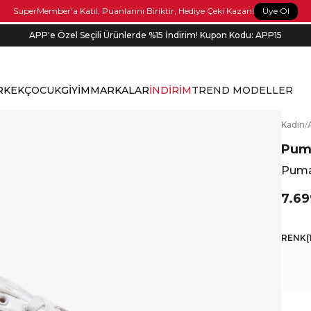
Üye Ol
SuperMember'a Katıl, Puanlarını Biriktir, Hediye Çeki Kazan!
APP'e Özel Seçili Ürünlerde %15 İndirim! Kupon Kodu: APP15
Siparişin 1-3 iş günü içerisinde kargoya verilecektir.
RKEK
ÇOCUK
GİYİM
MARKALAR
İNDİRİM
TREND MODELLER
K
adın
/
Pum
Puma
7.69
RENK
(