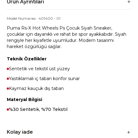
Ürün Ayrıntıları
Model Numarası :
401400
-
01
Puma Rs-X Hot Wheels Ps Çocuk Siyah Sneaker,
çocuklar için dayanıklı ve rahat bir spor ayakkabıdır. Siyah
rengiyle her kıyafetle uyumludur. Modern tasarımı
hareket özgürlüğü sağlar.
Teknik Özellikler
Sentetik ve tekstil üst yüzey
Yastıklamalı iç taban konfor sunar
Kaymaz kauçuk dış taban
Materyal Bilgisi
%30 Sentetik, %70 Tekstil
Kolay iade