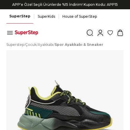
APP'e Özel Seçili Ürünlerde %15 İndirim! Kupon Kodu: APP15
SuperStep
SuperKids
House of SuperStep
0
S
uperstep
/
Ç
ocuk
/
A
yakkabı
/
S
por
A
yakkabı
&
S
neaker