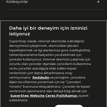
Koleksiyonlar
Ülke Seçimi:
Daha iyi bir deneyim için izninizi
🇹🇷
Türkiye
istiyoruz
SuperStep olarak, internet sitemizde edindiğiniz
deneyiminizi iyileştirmek, sitemizdeki işlevleri
444 37 36
kişiselleştirmek ve ilgi alanlarınıza göre özelleştirilmiş
reklam/pazarlama faaliyetleri yürütebilmek için
çerezler kullanıyoruz. İnternet sitemizin çalışması için
zorunlu olan çerezler dışındaki çerezlerin kullanımına
Uygulamadan Takip Edin
ve bu çerezler aracılığıyla elde edilen kişisel
verilerinizin yurt dışına aktarılmasına onay
vermiyorsanız
Reddedin
seçeneğine; çerezlere
ilişkin tercihlerinizi yönetmek için ise “Çerezleri
Yönetin” butonuna tıklayabilirsiniz. Çerezler ile kişisel
verilerinizin işlenmesine dair detaylı bilgi almak için
Bizi Takip Edin
SuperStep Website Çerez Politikamızı
ziyaret
edebilirsiniz.