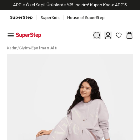
APP'e Özel Seçili Ürünlerde %15 İndirim! Kupon Kodu: APP15
SuperStep
SuperKids
House of SuperStep
0
K
adın
/
G
iyim
/
E
şofman
A
ltı