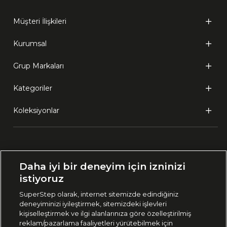
Müşteri İlişkileri
Kurumsal
Grup Markaları
Kategoriler
Koleksiyonlar
Ülke Seçimi:
Daha iyi bir deneyim için izninizi
🇹🇷
Türkiye
istiyoruz
SuperStep olarak, internet sitemizde edindiğiniz
deneyiminizi iyileştirmek, sitemizdeki işlevleri
444 37 36
kişiselleştirmek ve ilgi alanlarınıza göre özelleştirilmiş
reklam/pazarlama faaliyetleri yürütebilmek için