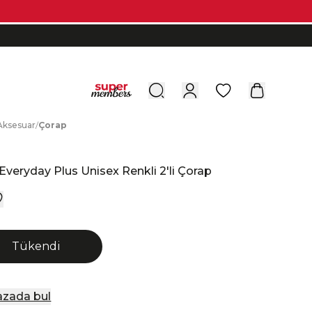
0
A
ksesuar
/
Ç
orap
e
Everyday Plus Unisex Renkli 2'li Çorap
Tükendi
zada bul