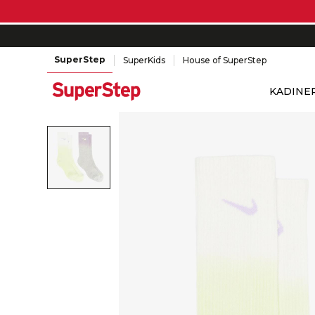
SuperStep
SuperKids
House of SuperStep
KADIN
E