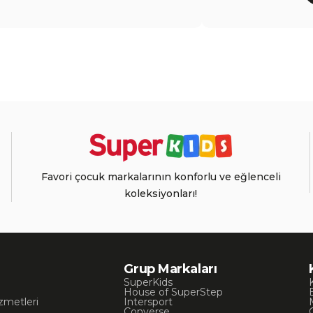
Favori çocuk markalarının konforlu ve eğlenceli
koleksiyonları!
Grup Markaları
SuperKids
House of SuperStep
zmetleri
Intersport
Converse