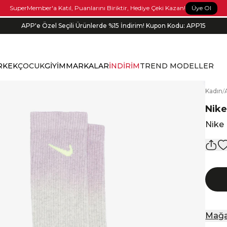
Üye Ol
SuperMember'a Katıl, Puanlarını Biriktir, Hediye Çeki Kazan!
APP'e Özel Seçili Ürünlerde %15 İndirim! Kupon Kodu: APP15
RKEK
ÇOCUK
GİYİM
MARKALAR
İNDİRİM
TREND MODELLER
K
adın
/
Nik
Nike 
Mağa