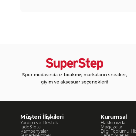
Spor modasında iz bırakmış markaların sneaker,
giyim ve aksesuar seçenekleri!
Müşteri İlişkileri
Kurumsal
Yardım ve Destek
Hakkımızda
İade&İptal
Mağazalar
Kampanyalar
Bilgi Toplumu Hi
SuperMember
Çerez Ayarları