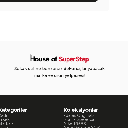
Sokak stiline benzersiz dokunuşlar yapacak
marka ve ürün yelpazesi!
Kategoriler
Koleksiyonlar
Kadın
adidas Originals
Erkek
Puma Speedcat
Markalar
Nike P6000
Giyim
New Balance 9060