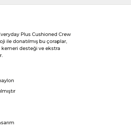
 Everyday Plus Cushioned Crew
ji ile donatılmış bu çoraplar,
 kemeri desteği ve ekstra
r.
naylon
lmıştır
tasarım