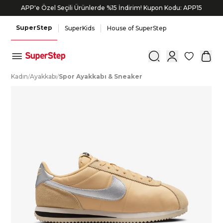
APP'e Özel Seçili Ürünlerde %15 İndirim! Kupon Kodu: APP15
SuperStep
SuperKids
House of SuperStep
0
K
adın
/
A
yakkabı
/
S
por
A
yakkabı
&
S
neaker