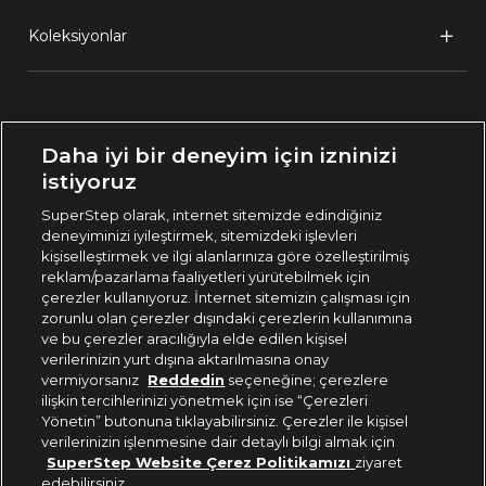
Koleksiyonlar
Ülke Seçimi:
Daha iyi bir deneyim için izninizi
🇹🇷
Türkiye
istiyoruz
SuperStep olarak, internet sitemizde edindiğiniz
deneyiminizi iyileştirmek, sitemizdeki işlevleri
444 37 36
kişiselleştirmek ve ilgi alanlarınıza göre özelleştirilmiş
reklam/pazarlama faaliyetleri yürütebilmek için
çerezler kullanıyoruz. İnternet sitemizin çalışması için
zorunlu olan çerezler dışındaki çerezlerin kullanımına
Uygulamadan Takip Edin
ve bu çerezler aracılığıyla elde edilen kişisel
verilerinizin yurt dışına aktarılmasına onay
vermiyorsanız
Reddedin
seçeneğine; çerezlere
ilişkin tercihlerinizi yönetmek için ise “Çerezleri
Yönetin” butonuna tıklayabilirsiniz. Çerezler ile kişisel
verilerinizin işlenmesine dair detaylı bilgi almak için
Bizi Takip Edin
SuperStep Website Çerez Politikamızı
ziyaret
edebilirsiniz.