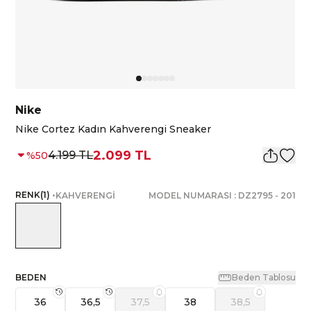
Nike
Nike Cortez Kadın Kahverengi Sneaker
2.099 TL
4.199 TL
%
50
RENK
(
1
)
•
KAHVERENGİ
MODEL NUMARASI :
DZ2795
-
201
BEDEN
Beden Tablosu
36
36,5
37,5
38
38,5