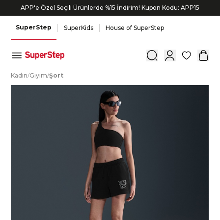
APP'e Özel Seçili Ürünlerde %15 İndirim! Kupon Kodu: APP15
SuperStep
SuperKids
House of SuperStep
0
K
adın
/
G
iyim
/
Ş
ort