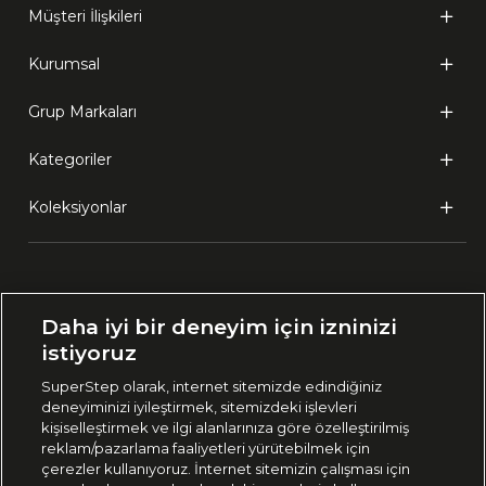
Müşteri İlişkileri
Kurumsal
Grup Markaları
Kategoriler
Koleksiyonlar
Ülke Seçimi:
Daha iyi bir deneyim için izninizi
🇹🇷
Türkiye
istiyoruz
SuperStep olarak, internet sitemizde edindiğiniz
deneyiminizi iyileştirmek, sitemizdeki işlevleri
444 37 36
kişiselleştirmek ve ilgi alanlarınıza göre özelleştirilmiş
reklam/pazarlama faaliyetleri yürütebilmek için
çerezler kullanıyoruz. İnternet sitemizin çalışması için