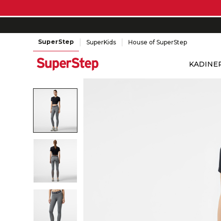
SuperStep
SuperKids
House of SuperStep
KADIN
E