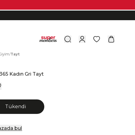
0
G
iyim
/
T
ayt
e
365 Kadın Gri Tayt
Tükendi
zada bul