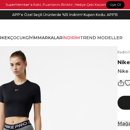
Üye Ol
SuperMember'a Katıl, Puanlarını Biriktir, Hediye Çeki Kazan!
APP'e Özel Seçili Ürünlerde %15 İndirim! Kupon Kodu: APP15
Bonus kartlara özel vade farksız taksit seçenekleri!
RKEK
ÇOCUK
GİYİM
MARKALAR
İNDİRİM
TREND MODELLER
K
adın
/
Nik
Nike 
Mağa