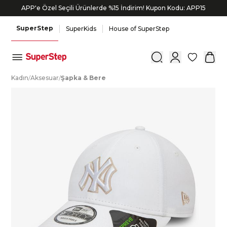
APP'e Özel Seçili Ürünlerde %15 İndirim! Kupon Kodu: APP15
SuperStep
SuperKids
House of SuperStep
0
K
adın
/
A
ksesuar
/
Ş
apka
&
B
ere