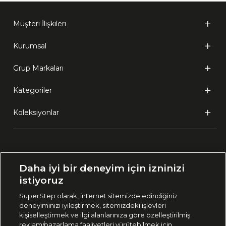
Müşteri İlişkileri
Kurumsal
Grup Markaları
Kategoriler
Koleksiyonlar
Ülke Seçimi:
Daha iyi bir deneyim için izninizi
🇹🇷
Türkiye
istiyoruz
SuperStep olarak, internet sitemizde edindiğiniz
deneyiminizi iyileştirmek, sitemizdeki işlevleri
444 37 36
kişiselleştirmek ve ilgi alanlarınıza göre özelleştirilmiş
reklam/pazarlama faaliyetleri yürütebilmek için