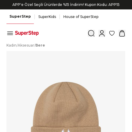
APP'e Özel Seçili Ürünlerde %15 İndirim! Kupon Kodu: APP15
Bonus kartlara özel vade farksız taksit seçenekleri!
SuperStep
SuperKids
House of SuperStep
0
K
adın
/
A
ksesuar
/
B
ere