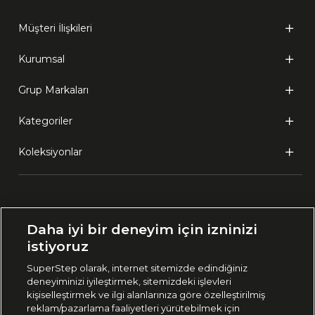
Müşteri İlişkileri
Kurumsal
Grup Markaları
Kategoriler
Koleksiyonlar
Ülke Seçimi:
Daha iyi bir deneyim için izninizi
🇹🇷
Türkiye
istiyoruz
SuperStep olarak, internet sitemizde edindiğiniz
deneyiminizi iyileştirmek, sitemizdeki işlevleri
444 37 36
kişiselleştirmek ve ilgi alanlarınıza göre özelleştirilmiş
reklam/pazarlama faaliyetleri yürütebilmek için