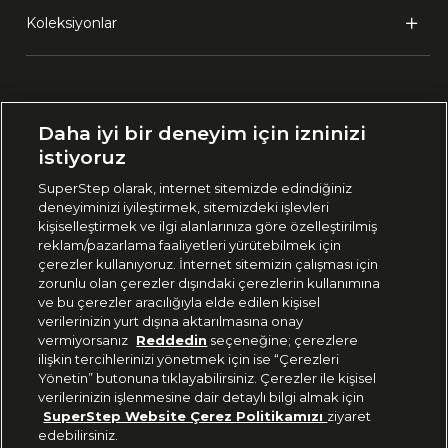
Koleksiyonlar
Ülke Seçimi:
Daha iyi bir deneyim için izninizi
🇹🇷
Türkiye
istiyoruz
SuperStep olarak, internet sitemizde edindiğiniz
deneyiminizi iyileştirmek, sitemizdeki işlevleri
444 37 36
kişiselleştirmek ve ilgi alanlarınıza göre özelleştirilmiş
reklam/pazarlama faaliyetleri yürütebilmek için
çerezler kullanıyoruz. İnternet sitemizin çalışması için
zorunlu olan çerezler dışındaki çerezlerin kullanımına
Uygulamadan Takip Edin
ve bu çerezler aracılığıyla elde edilen kişisel
verilerinizin yurt dışına aktarılmasına onay
vermiyorsanız
Reddedin
seçeneğine; çerezlere
ilişkin tercihlerinizi yönetmek için ise “Çerezleri
Yönetin” butonuna tıklayabilirsiniz. Çerezler ile kişisel
verilerinizin işlenmesine dair detaylı bilgi almak için
Bizi Takip Edin
SuperStep Website Çerez Politikamızı
ziyaret
edebilirsiniz.