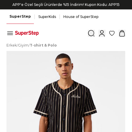
APP'e Özel Seçili Ürünlerde %15 İndirim! Kupon Kodu: APP15
SuperStep
SuperKids
House of SuperStep
0
E
rkek
/
G
iyim
/
T
-shirt
&
P
olo