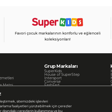
Favori çocuk markalarının konforlu ve eğlenceli
koleksiyonları!
Grup Markaları
SuperKids
House of SuperStep
zmetleri
Intersport
Converse
a Metni
FashFed
ı
Lacoste
Gant
z
Nautica
Occassion
eştirmek, sitemizdeki işlevleri
UNITED4
zarlama faaliyetleri yürütebilmek için çerezler
er dışındaki çerezlerin kullanımına ve bu