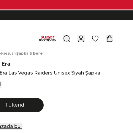
0
A
ksesuar
/
Ş
apka
&
B
ere
 Era
Era Las Vegas Raiders Unisex Siyah Şapka
Tükendi
zada bul