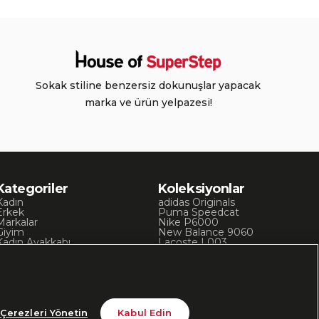
Sokak stiline benzersiz dokunuşlar yapacak
marka ve ürün yelpazesi!
Kategoriler
Koleksiyonlar
Kadın
adidas Originals
Erkek
Puma Speedcat
Markalar
Nike P6000
Giyim
New Balance 9060
Kadın Ayakkabı
Lacoste L003
Kadın Giyim
Skechers D’Lites
Erkek Ayakkabı
Chuck 70
Erkek Giyim
Converse Chuck Taylor
Çerezleri Yönetin
Kabul Edin