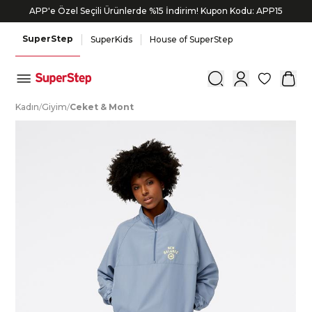
APP'e Özel Seçili Ürünlerde %15 İndirim! Kupon Kodu: APP15
SuperStep
SuperKids
House of SuperStep
0
K
adın
/
G
iyim
/
C
eket
&
M
ont