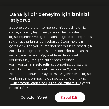
Ülke Seçimi:
Daha iyi bir deneyim için izninizi
🇹🇷
Türkiye
istiyoruz
SuperStep olarak, internet sitemizde edindiğiniz
deneyiminizi iyileştirmek, sitemizdeki işlevleri
444 37 36
kişiselleştirmek ve ilgi alanlarınıza göre özelleştirilmiş
reklam/pazarlama faaliyetleri yürütebilmek için
çerezler kullanıyoruz. İnternet sitemizin çalışması için
zorunlu olan çerezler dışındaki çerezlerin kullanımına
Uygulamadan Takip Edin
ve bu çerezler aracılığıyla elde edilen kişisel
verilerinizin yurt dışına aktarılmasına onay
vermiyorsanız
Reddedin
seçeneğine; çerezlere
ilişkin tercihlerinizi yönetmek için ise “Çerezleri
Yönetin” butonuna tıklayabilirsiniz. Çerezler ile kişisel
verilerinizin işlenmesine dair detaylı bilgi almak için
Bizi Takip Edin
SuperStep Website Çerez Politikamızı
ziyaret
edebilirsiniz.
Tükendi
Çerezleri Yönetin
Kabul Edin