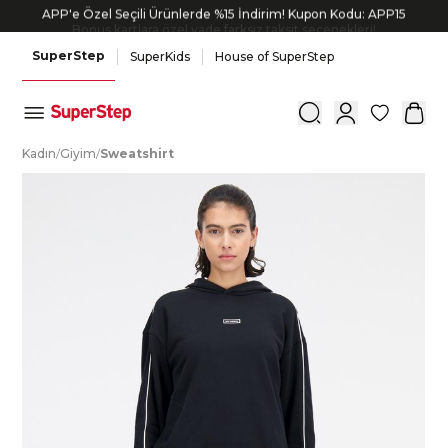
APP'e Özel Seçili Ürünlerde %15 İndirim! Kupon Kodu: APP15
Bonus kartlara özel vade farksız taksit seçenekleri!
SuperStep
SuperKids
House of SuperStep
0
K
adın
/
G
iyim
/
S
weatshirt