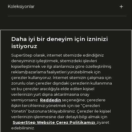
Koleksiyonlar
Ülke Seçimi:
Daha iyi bir deneyim için izninizi
🇹🇷
Türkiye
istiyoruz
SuperStep olarak, internet sitemizde edindiğiniz
deneyiminizi iyileştirmek, sitemizdeki işlevleri
444 37 36
kişiselleştirmek ve ilgi alanlarınıza göre özelleştirilmiş
reklam/pazarlama faaliyetleri yürütebilmek için
çerezler kullanıyoruz. İnternet sitemizin çalışması için
zorunlu olan çerezler dışındaki çerezlerin kullanımına
Uygulamadan Takip Edin
ve bu çerezler aracılığıyla elde edilen kişisel
verilerinizin yurt dışına aktarılmasına onay
vermiyorsanız
Reddedin
seçeneğine; çerezlere
ilişkin tercihlerinizi yönetmek için ise “Çerezleri
Yönetin” butonuna tıklayabilirsiniz. Çerezler ile kişisel
verilerinizin işlenmesine dair detaylı bilgi almak için
Bizi Takip Edin
SuperStep Website Çerez Politikamızı
ziyaret
edebilirsiniz.