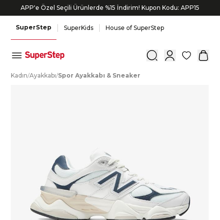
APP'e Özel Seçili Ürünlerde %15 İndirim! Kupon Kodu: APP15
SuperStep
SuperKids
House of SuperStep
0
K
adın
/
A
yakkabı
/
S
por
A
yakkabı
&
S
neaker