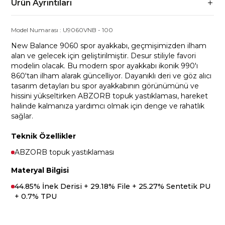
Ürün Ayrıntıları
Model Numarası :
U9060VNB
-
100
New Balance 9060 spor ayakkabı, geçmişimizden ilham
alan ve gelecek için geliştirilmiştir. Desur stiliyle favori
modelin olacak. Bu modern spor ayakkabı ikonik 990'ı
860'tan ilham alarak güncelliyor. Dayanıklı deri ve göz alıcı
tasarım detayları bu spor ayakkabının görünümünü ve
hissini yükseltirken ABZORB topuk yastıklaması, hareket
halinde kalmanıza yardımcı olmak için denge ve rahatlık
sağlar.
Teknik Özellikler
ABZORB topuk yastıklaması
Materyal Bilgisi
44.85% İnek Derisi + 29.18% File + 25.27% Sentetik PU
+ 0.7% TPU