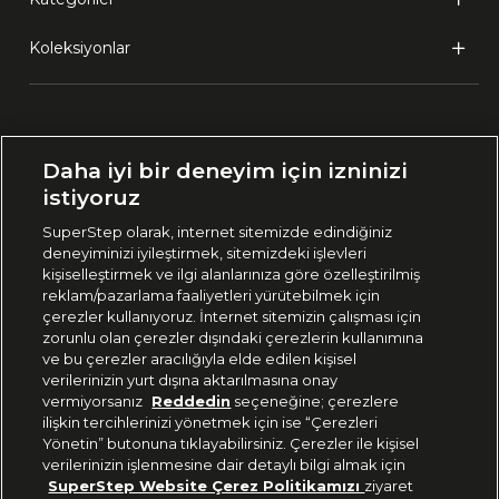
Koleksiyonlar
Ülke Seçimi:
Daha iyi bir deneyim için izninizi
🇹🇷
Türkiye
istiyoruz
SuperStep olarak, internet sitemizde edindiğiniz
deneyiminizi iyileştirmek, sitemizdeki işlevleri
444 37 36
kişiselleştirmek ve ilgi alanlarınıza göre özelleştirilmiş
reklam/pazarlama faaliyetleri yürütebilmek için
çerezler kullanıyoruz. İnternet sitemizin çalışması için
zorunlu olan çerezler dışındaki çerezlerin kullanımına
Uygulamadan Takip Edin
ve bu çerezler aracılığıyla elde edilen kişisel
verilerinizin yurt dışına aktarılmasına onay
vermiyorsanız
Reddedin
seçeneğine; çerezlere
ilişkin tercihlerinizi yönetmek için ise “Çerezleri
Yönetin” butonuna tıklayabilirsiniz. Çerezler ile kişisel
verilerinizin işlenmesine dair detaylı bilgi almak için
Bizi Takip Edin
SuperStep Website Çerez Politikamızı
ziyaret