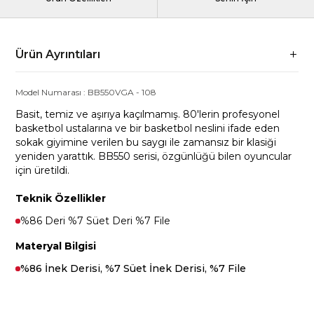
Ürün Ayrıntıları
Model Numarası :
BB550VGA
-
108
Basit, temiz ve aşırıya kaçılmamış. 80'lerin profesyonel
basketbol ustalarına ve bir basketbol neslini ifade eden
sokak giyimine verilen bu saygı ile zamansız bir klasiği
yeniden yarattık. BB550 serisi, özgünlüğü bilen oyuncular
için üretildi.
Teknik Özellikler
%86 Deri %7 Süet Deri %7 File
Materyal Bilgisi
%86 İnek Derisi, %7 Süet İnek Derisi, %7 File