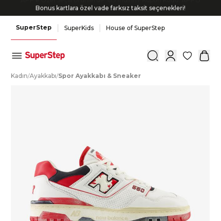
Bonus kartlara özel vade farksız taksit seçenekleri!
SuperStep
SuperKids
House of SuperStep
0
K
adın
/
A
yakkabı
/
S
por
A
yakkabı
&
S
neaker