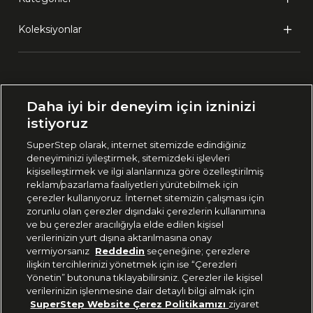
Koleksiyonlar
Ülke Seçimi:
Daha iyi bir deneyim için izninizi
🇹🇷
Türkiye
istiyoruz
SuperStep olarak, internet sitemizde edindiğiniz
deneyiminizi iyileştirmek, sitemizdeki işlevleri
444 37 36
kişiselleştirmek ve ilgi alanlarınıza göre özelleştirilmiş
reklam/pazarlama faaliyetleri yürütebilmek için
çerezler kullanıyoruz. İnternet sitemizin çalışması için
zorunlu olan çerezler dışındaki çerezlerin kullanımına
Uygulamadan Takip Edin
ve bu çerezler aracılığıyla elde edilen kişisel
verilerinizin yurt dışına aktarılmasına onay
vermiyorsanız
Reddedin
seçeneğine; çerezlere
ilişkin tercihlerinizi yönetmek için ise “Çerezleri
Yönetin” butonuna tıklayabilirsiniz. Çerezler ile kişisel
verilerinizin işlenmesine dair detaylı bilgi almak için
Bizi Takip Edin
SuperStep Website Çerez Politikamızı
ziyaret