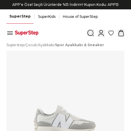
APP'e Özel Seçili Ürünlerde %15 İndirim! Kupon Kodu: APP15
SuperStep
SuperKids
House of SuperStep
0
S
uperstep
/
Ç
ocuk
/
A
yakkabı
/
S
por
A
yakkabı
&
S
neaker