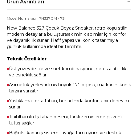
Ürün Ayrıntıları
Model Numarası :
PH327GM
-
73
New Balance 327 Çocuk Beyaz Sneaker, retro koşu stilini
modern detaylarla buluşturarak minik adımlar için konfor
ve dayanıklılık sunar. Hafif yapısı ve ikonik tasarımıyla
günlük kullanımda ideal bir tercihtir.
Teknik Özellikler
Üst yüzeyde file ve süet kombinasyonu, nefes alabilirlik
ve esneklik sağlar
Asimetrik yerleştirilmiş büyük "N" logosu, markanın ikonik
tarzını yansıtır
Yastıklamalı orta taban, her adımda konforlu bir deneyim
sunar
Trail ilhamlı dış taban deseni, farklı zeminlerde güvenli
tutuş sağlar
Bağcıklı kapanış sistemi, ayağa tam uyum ve destek