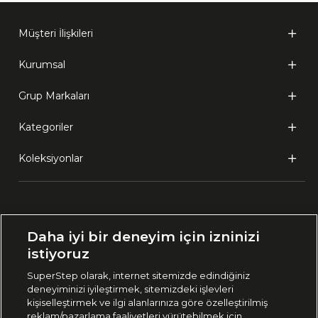
Müşteri İlişkileri
Kurumsal
Grup Markaları
Kategoriler
Koleksiyonlar
Ülke Seçimi:
Daha iyi bir deneyim için izninizi
🇹🇷
Türkiye
istiyoruz
SuperStep olarak, internet sitemizde edindiğiniz
deneyiminizi iyileştirmek, sitemizdeki işlevleri
444 37 36
kişiselleştirmek ve ilgi alanlarınıza göre özelleştirilmiş
reklam/pazarlama faaliyetleri yürütebilmek için