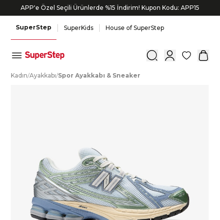
APP'e Özel Seçili Ürünlerde %15 İndirim! Kupon Kodu: APP15
SuperStep
SuperKids
House of SuperStep
0
K
adın
/
A
yakkabı
/
S
por
A
yakkabı
&
S
neaker