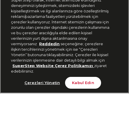
SuperStep olarak, internet sitemizde edindiğiniz
deneyiminizi iyileştirmek, sitemizdeki işlevleri
444 37 36
kişiselleştirmek ve ilgi alanlarınıza göre özelleştirilmiş
reklam/pazarlama faaliyetleri yürütebilmek için
çerezler kullanıyoruz. İnternet sitemizin çalışması için
zorunlu olan çerezler dışındaki çerezlerin kullanımına
Uygulamadan Takip Edin
ve bu çerezler aracılığıyla elde edilen kişisel
verilerinizin yurt dışına aktarılmasına onay
vermiyorsanız
Reddedin
seçeneğine; çerezlere
ilişkin tercihlerinizi yönetmek için ise “Çerezleri
Yönetin” butonuna tıklayabilirsiniz. Çerezler ile kişisel
verilerinizin işlenmesine dair detaylı bilgi almak için
Bizi Takip Edin
SuperStep Website Çerez Politikamızı
ziyaret
edebilirsiniz.
Tükendi
Çerezleri Yönetin
Kabul Edin