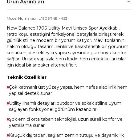
Ürün Ayrıntıları
Model Numarası :
U1906RNE
-
453
New Balance 1906 Utility Mavi Unisex Spor Ayakkabı,
retro koşu estetiğini fonksiyonel detaylarla birleştirerek
günlük stiline modern bir yorum katıyor. Mavi tonlarının
hakim olduğu tasarım, renkli ve karakteristik bir görünüm
sunarken, destekleyici yapısı sayesinde gün boyu konfor
sağlar. Unisex yapısıyla hem kadın hem erkek kullanıcılar
için ideal bir sneaker alternatifidir.
Teknik Özellikler
Çok katmanlı üst yüzey yapısı, hem nefes alabilirlik hem
yapısal destek sunar
Utility ilhamlı detaylar, outdoor ve sokak stiline uyum
sağlayan fonksiyonel görünüm kazandırır
Şok emici orta taban teknolojisi, uzun süreli konfor ve
yastıklama sunar
Kauçuk dış taban, sağlam zemin tutuşu ve dayanıklılık