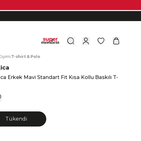
0
G
iyim
/
T
-shirt
&
P
olo
ica
ca Erkek Mavi Standart Fit Kısa Kollu Baskılı T-
Tükendi