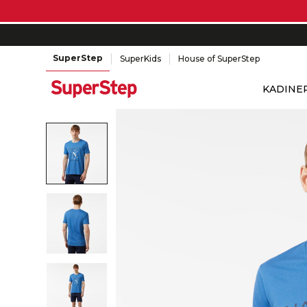
SuperStep
SuperKids
House of SuperStep
KADIN
E