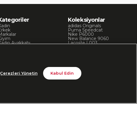
Kategoriler
Koleksiyonlar
Kadın
adidas Originals
Erkek
Puma Speedcat
Markalar
Nike P6000
Giyim
New Balance 9060
Kadın Ayakkabı
Lacoste L003
Kadın Giyim
Skechers D’Lites
Erkek Ayakkabı
Chuck 70
Erkek Giyim
Converse Chuck Taylor
Çerezleri Yönetin
Kabul Edin
din
Bizi Takip Edin