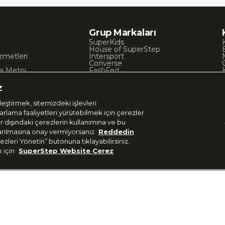
Grup Markaları
SuperKids
House of SuperStep
zmetleri
Intersport
Converse
a Metni
FashFed
ı
Lacoste
Gant
z
Nautica
Occassion
eştirmek, sitemizdeki işlevleri
UNITED4
zarlama faaliyetleri yürütebilmek için çerezler
er dışındaki çerezlerin kullanımına ve bu
aktarılmasına onay vermiyorsanız
Reddedin
ezleri Yönetin” butonuna tıklayabilirsiniz.
k için
SuperStep Website Çerez
Uygulamadan Takip E
 37 36