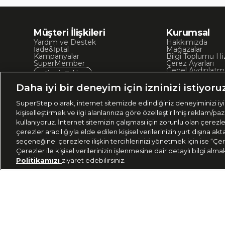
Müşteri İlişkileri
Kurumsal
Yardım ve Destek
Hakkımızda
İade&İptal
Mağazalar
Kampanyalar
Bilgi Toplumu Hi
SuperMember
Çerez Ayarları
Genel Aydınlatm
Sipariş Takip
Kullanım Koşullar
Site Haritası
Daha iyi bir deneyim için izninizi istiyoru
İşlem Rehberi
SuperStep olarak, internet sitemizde edindiğiniz deneyiminizi iyil
kişiselleştirmek ve ilgi alanlarınıza göre özelleştirilmiş reklam/pa
kullanıyoruz. İnternet sitemizin çalışması için zorunlu olan çerezl
çerezler aracılığıyla elde edilen kişisel verilerinizin yurt dışına 
seçeneğine; çerezlere ilişkin tercihlerinizi yönetmek için ise “Çer
Çerezler ile kişisel verilerinizin işlenmesine dair detaylı bilgi alma
Politikamızı
ziyaret edebilirsiniz.
Ülke Seçimi:
444
🇹🇷
Türkiye