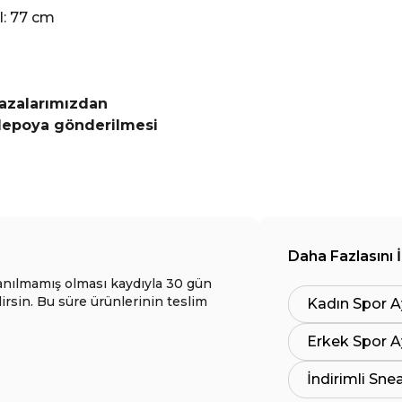
l: 77 cm
ğazalarımızdan
 depoya gönderilmesi
Daha Fazlasını 
anılmamış olması kaydıyla 30 gün
lirsin. Bu süre ürünlerinin teslim
Kadın Spor A
Erkek Spor A
İndirimli Sne