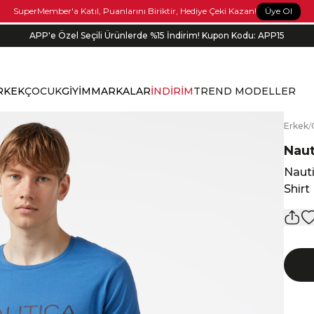
Üye Ol
SuperMember'a Katıl, Puanlarını Biriktir, Hediye Çeki Kazan!
APP'e Özel Seçili Ürünlerde %15 İndirim! Kupon Kodu: APP15
RKEK
ÇOCUK
GİYİM
MARKALAR
İNDİRİM
TREND MODELLER
E
rkek
/
Naut
Nauti
Shirt