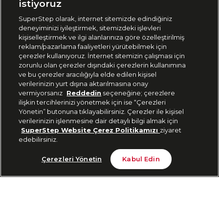
istiyoruz
SuperStep olarak, internet sitemizde edindiğiniz
deneyiminizi iyileştirmek, sitemizdeki işlevleri
444 37 36
kişiselleştirmek ve ilgi alanlarınıza göre özelleştirilmiş
reklam/pazarlama faaliyetleri yürütebilmek için
çerezler kullanıyoruz. İnternet sitemizin çalışması için
zorunlu olan çerezler dışındaki çerezlerin kullanımına
Uygulamadan Takip Edin
ve bu çerezler aracılığıyla elde edilen kişisel
verilerinizin yurt dışına aktarılmasına onay
vermiyorsanız
Reddedin
seçeneğine; çerezlere
ilişkin tercihlerinizi yönetmek için ise “Çerezleri
Yönetin” butonuna tıklayabilirsiniz. Çerezler ile kişisel
verilerinizin işlenmesine dair detaylı bilgi almak için
Bizi Takip Edin
SuperStep Website Çerez Politikamızı
ziyaret
edebilirsiniz.
Son 10 Günün En Düşük Fiyatı
Gelince Haber Ver
Çerezleri Yönetin
Kabul Edin
1.399,60 TL