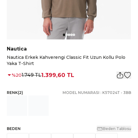
Nautica
Nautica Erkek Kahverengi Classic Fit Uzun Kollu Polo
Yaka T-Shirt
1.399,60 TL
1.749 TL
%
20
RENK
(
2
)
MODEL NUMARASI :
K57024T
-
3BB
BEDEN
Beden Tablosu