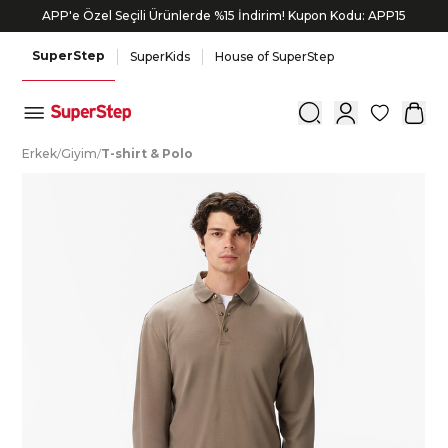
APP'e Özel Seçili Ürünlerde %15 İndirim! Kupon Kodu: APP15
SuperStep
SuperKids
House of SuperStep
0
E
rkek
/
G
iyim
/
T
-shirt
&
P
olo