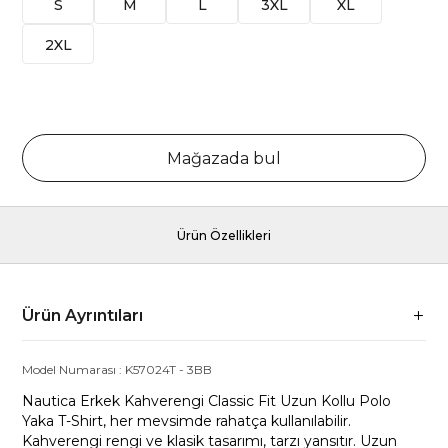
S
M
L
3XL
XL
2XL
Mağazada bul
Ürün Özellikleri
Ürün Ayrıntıları
Model Numarası :
K57024T
-
3BB
Nautica Erkek Kahverengi Classic Fit Uzun Kollu Polo
Yaka T-Shirt, her mevsimde rahatça kullanılabilir.
Kahverengi rengi ve klasik tasarımı, tarzı yansıtır. Uzun