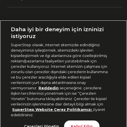
Ülke Seçimi:
Daha iyi bir deneyim için izninizi
🇹🇷
Türkiye
istiyoruz
SuperStep olarak, internet sitemizde edindiğiniz
deneyiminizi iyileştirmek, sitemizdeki işlevleri
444 37 36
kişiselleştirmek ve ilgi alanlarınıza göre özelleştirilmiş
reklam/pazarlama faaliyetleri yürütebilmek için
çerezler kullanıyoruz. İnternet sitemizin çalışması için
zorunlu olan çerezler dışındaki çerezlerin kullanımına
Uygulamadan Takip Edin
ve bu çerezler aracılığıyla elde edilen kişisel
verilerinizin yurt dışına aktarılmasına onay
vermiyorsanız
Reddedin
seçeneğine; çerezlere
ilişkin tercihlerinizi yönetmek için ise “Çerezleri
Yönetin” butonuna tıklayabilirsiniz. Çerezler ile kişisel
verilerinizin işlenmesine dair detaylı bilgi almak için
Bizi Takip Edin
SuperStep Website Çerez Politikamızı
ziyaret
edebilirsiniz.
3.999 TL
Sepete Ekle
Çerezleri Yönetin
Kabul Edin