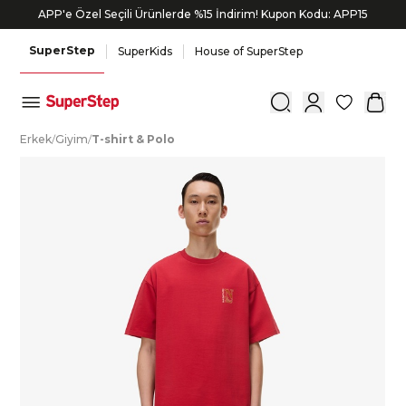
APP'e Özel Seçili Ürünlerde %15 İndirim! Kupon Kodu: APP15
SuperStep
SuperKids
House of SuperStep
0
E
rkek
/
G
iyim
/
T
-shirt
&
P
olo