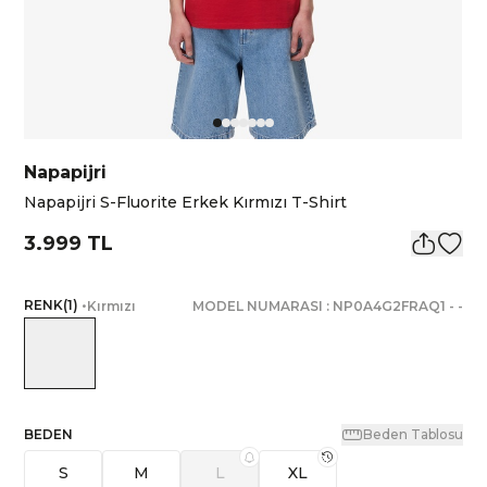
Napapijri
Napapijri S-Fluorite Erkek Kırmızı T-Shirt
3.999 TL
RENK
(
1
)
•
Kırmızı
MODEL NUMARASI :
NP0A4G2FRAQ1
-
-
BEDEN
Beden Tablosu
S
M
L
XL