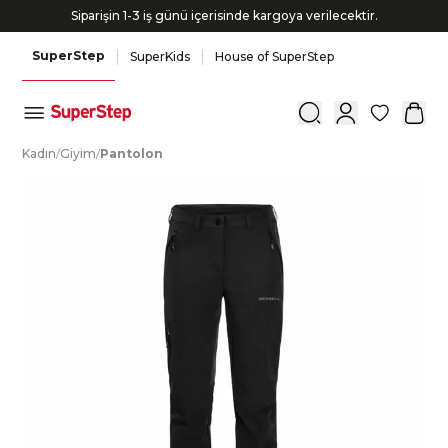
Siparişin 1-3 iş günü içerisinde kargoya verilecektir.
SuperStep
SuperKids
House of SuperStep
0
K
adın
/
G
iyim
/
P
antolon