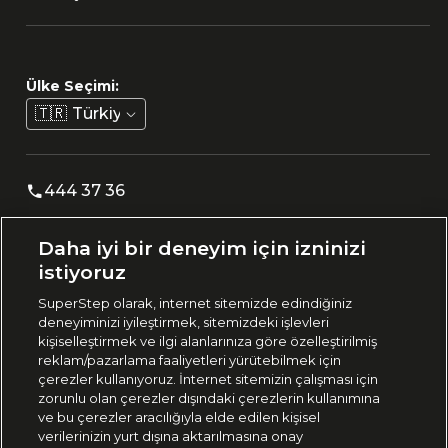
Ülke Seçimi:
🇹🇷
Türkiye
444 37 36
Daha iyi bir deneyim için izninizi
Uygulamadan Takip Edin
istiyoruz
SuperStep olarak, internet sitemizde edindiğiniz
deneyiminizi iyileştirmek, sitemizdeki işlevleri
kişiselleştirmek ve ilgi alanlarınıza göre özelleştirilmiş
reklam/pazarlama faaliyetleri yürütebilmek için
Bizi Takip Edin
çerezler kullanıyoruz. İnternet sitemizin çalışması için
zorunlu olan çerezler dışındaki çerezlerin kullanımına
ve bu çerezler aracılığıyla elde edilen kişisel
verilerinizin yurt dışına aktarılmasına onay