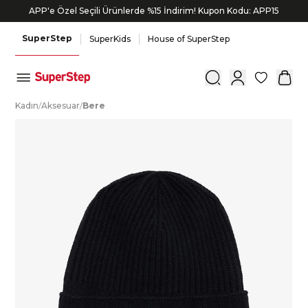
APP'e Özel Seçili Ürünlerde %15 İndirim! Kupon Kodu: APP15
SuperStep
SuperKids
House of SuperStep
0
K
adın
/
A
ksesuar
/
B
ere