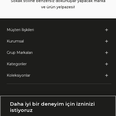
Sokak stiline benzersiz dokunuşlar yapacak marka
ve ürün yelpazesi!
Müşteri İlişkileri
Kurumsal
Grup Markaları
Kategoriler
Koleksiyonlar
Ülke Seçimi:
Daha iyi bir deneyim için izninizi
🇹🇷
Türkiye
istiyoruz