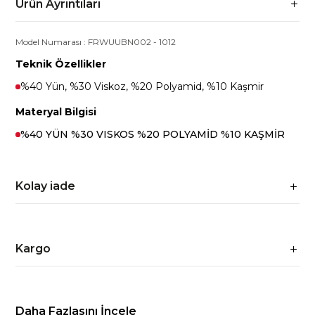
Ürün Ayrıntıları
Model Numarası :
FRWUUBN002
-
1012
Teknik Özellikler
%40 Yün, %30 Viskoz, %20 Polyamid, %10 Kaşmir
Materyal Bilgisi
%40 YÜN %30 VISKOS %20 POLYAMİD %10 KAŞMİR
Kolay iade
Kargo
Daha Fazlasını İncele