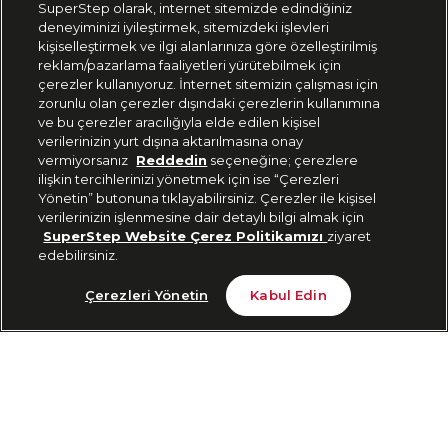
SuperStep olarak, internet sitemizde edindiğiniz
deneyiminizi iyileştirmek, sitemizdeki işlevleri
444 37 36
kişiselleştirmek ve ilgi alanlarınıza göre özelleştirilmiş
reklam/pazarlama faaliyetleri yürütebilmek için
çerezler kullanıyoruz. İnternet sitemizin çalışması için
zorunlu olan çerezler dışındaki çerezlerin kullanımına
Uygulamadan Takip Edin
ve bu çerezler aracılığıyla elde edilen kişisel
verilerinizin yurt dışına aktarılmasına onay
vermiyorsanız
Reddedin
seçeneğine; çerezlere
ilişkin tercihlerinizi yönetmek için ise “Çerezleri
Yönetin” butonuna tıklayabilirsiniz. Çerezler ile kişisel
verilerinizin işlenmesine dair detaylı bilgi almak için
Bizi Takip Edin
SuperStep Website Çerez Politikamızı
ziyaret
edebilirsiniz.
Tükendi
Çerezleri Yönetin
Kabul Edin