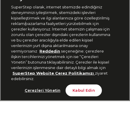
SuperStep olarak, internet sitemizde edindiğiniz
deneyiminizi iyileştirmek, sitemizdeki işlevleri
444 37 36
kişiselleştirmek ve ilgi alanlarınıza göre özelleştirilmiş
reklam/pazarlama faaliyetleri yürütebilmek için
çerezler kullanıyoruz. İnternet sitemizin çalışması için
zorunlu olan çerezler dışındaki çerezlerin kullanımına
Uygulamadan Takip Edin
ve bu çerezler aracılığıyla elde edilen kişisel
verilerinizin yurt dışına aktarılmasına onay
vermiyorsanız
Reddedin
seçeneğine; çerezlere
ilişkin tercihlerinizi yönetmek için ise “Çerezleri
Yönetin” butonuna tıklayabilirsiniz. Çerezler ile kişisel
verilerinizin işlenmesine dair detaylı bilgi almak için
Bizi Takip Edin
SuperStep Website Çerez Politikamızı
ziyaret
edebilirsiniz.
Tükendi
Çerezleri Yönetin
Kabul Edin