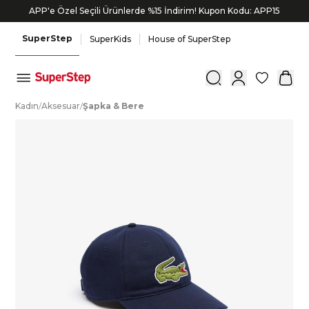
APP'e Özel Seçili Ürünlerde %15 İndirim! Kupon Kodu: APP15
SuperStep
SuperKids
House of SuperStep
0
K
adın
/
A
ksesuar
/
Ş
apka
&
B
ere