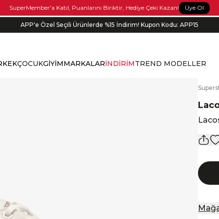
Üye Ol
SuperMember'a Katıl, Puanlarını Biriktir, Hediye Çeki Kazan!
APP'e Özel Seçili Ürünlerde %15 İndirim! Kupon Kodu: APP15
Bonus kartlara özel vade farksız taksit seçenekleri!
RKEK
ÇOCUK
GİYİM
MARKALAR
İNDİRİM
TREND MODELLER
S
upers
Lac
Lacos
Mağa