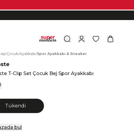
0
tep
/
Ç
ocuk
/
A
yakkabı
/
S
por
A
yakkabı
&
S
neaker
oste
te T-Clip Set Çocuk Bej Spor Ayakkabı
Tükendi
zada bul