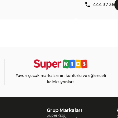
444 37 36
Favori çocuk markalarının konforlu ve eğlenceli
koleksiyonları!
Grup Markaları
SuperKids