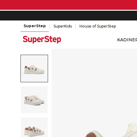
SuperStep
SuperKids
House of SuperStep
KADIN
E