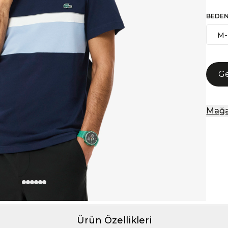
BEDE
M-
Ge
Mağa
Ürün Özellikleri