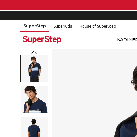
SuperStep
SuperKids
House of SuperStep
KADIN
E