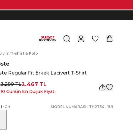
0
G
iyim
/
T
-shirt
&
P
olo
oste
te Regular Fit Erkek Lacivert T-Shirt
2.467 TL
3.290 TL
5
 10 Günün En Düşük Fiyatı
1
)
•
Gri
MODEL NUMARASI :
TH2734
-
1UI