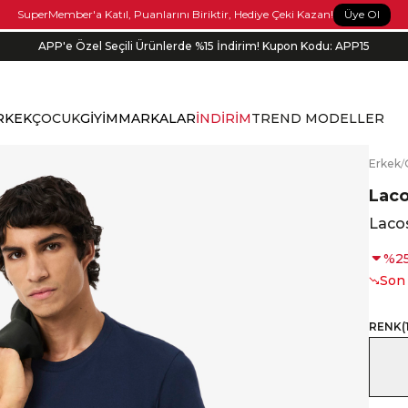
Üye Ol
SuperMember'a Katıl, Puanlarını Biriktir, Hediye Çeki Kazan!
APP'e Özel Seçili Ürünlerde %15 İndirim! Kupon Kodu: APP15
Siparişin 1-3 iş günü içerisinde kargoya verilecektir.
RKEK
ÇOCUK
GİYİM
MARKALAR
İNDİRİM
TREND MODELLER
E
rkek
/
Lac
Lacos
%
2
Son
RENK
(