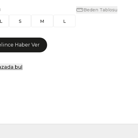
Beden Tablosu
N
L
S
M
L
lince Haber Ver
zada bul