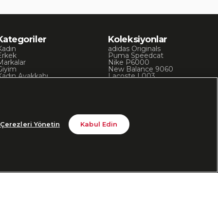
Kategoriler
Koleksiyonlar
Kadın
adidas Originals
Erkek
Puma Speedcat
Markalar
Nike P6000
Giyim
New Balance 9060
Kadın Ayakkabı
Lacoste L003
Kadın Giyim
Skechers D’Lites
Erkek Ayakkabı
Chuck 70
Erkek Giyim
Converse Chuck Taylor
Çerezleri Yönetin
Kabul Edin
din
Bizi Takip Edin