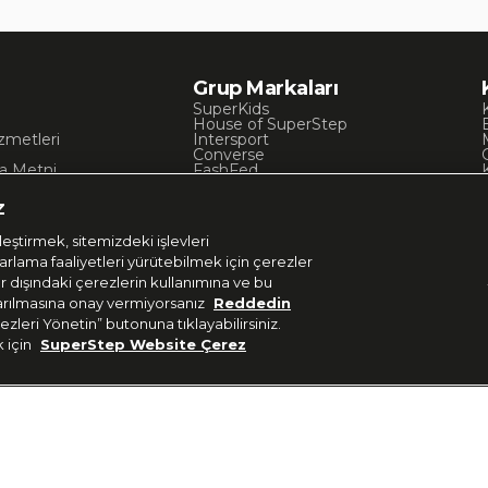
Grup Markaları
SuperKids
House of SuperStep
zmetleri
Intersport
Converse
a Metni
FashFed
ı
Lacoste
Gant
z
Nautica
Occassion
eştirmek, sitemizdeki işlevleri
UNITED4
zarlama faaliyetleri yürütebilmek için çerezler
er dışındaki çerezlerin kullanımına ve bu
aktarılmasına onay vermiyorsanız
Reddedin
ezleri Yönetin” butonuna tıklayabilirsiniz.
k için
SuperStep Website Çerez
Uygulamadan Takip E
 37 36