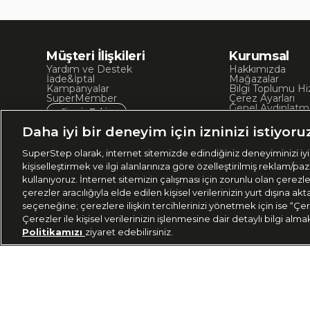
Müşteri İlişkileri
Kurumsal
Yardım ve Destek
Hakkımızda
İade&İptal
Mağazalar
Kampanyalar
Bilgi Toplumu Hi
SuperMember
Çerez Ayarları
Genel Aydınlatm
Sipariş Takip
Kullanım Koşullar
Site Haritası
Daha iyi bir deneyim için izninizi istiyoru
İşlem Rehberi
SuperStep olarak, internet sitemizde edindiğiniz deneyiminizi iyil
kişiselleştirmek ve ilgi alanlarınıza göre özelleştirilmiş reklam/pa
kullanıyoruz. İnternet sitemizin çalışması için zorunlu olan çerezl
çerezler aracılığıyla elde edilen kişisel verilerinizin yurt dışına 
seçeneğine; çerezlere ilişkin tercihlerinizi yönetmek için ise “Çer
Çerezler ile kişisel verilerinizin işlenmesine dair detaylı bilgi alma
Politikamızı
ziyaret edebilirsiniz.
Ülke Seçimi:
444
🇹🇷
Türkiye