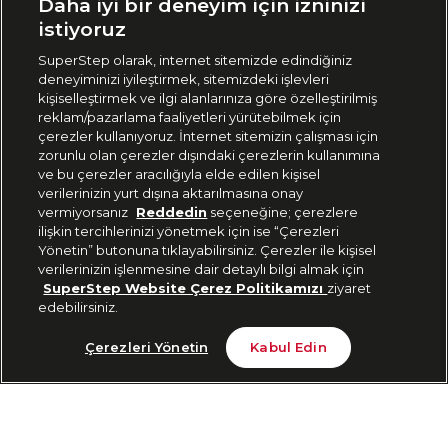
Daha iyi bir deneyim için izninizi
🇹🇷
Türkiye
istiyoruz
SuperStep olarak, internet sitemizde edindiğiniz
deneyiminizi iyileştirmek, sitemizdeki işlevleri
444 37 36
kişiselleştirmek ve ilgi alanlarınıza göre özelleştirilmiş
reklam/pazarlama faaliyetleri yürütebilmek için
çerezler kullanıyoruz. İnternet sitemizin çalışması için
zorunlu olan çerezler dışındaki çerezlerin kullanımına
Uygulamadan Takip Edin
ve bu çerezler aracılığıyla elde edilen kişisel
verilerinizin yurt dışına aktarılmasına onay
vermiyorsanız
Reddedin
seçeneğine; çerezlere
ilişkin tercihlerinizi yönetmek için ise “Çerezleri
Yönetin” butonuna tıklayabilirsiniz. Çerezler ile kişisel
verilerinizin işlenmesine dair detaylı bilgi almak için
Bizi Takip Edin
SuperStep Website Çerez Politikamızı
ziyaret
edebilirsiniz.
Avantajlı Fiyat
Sepete Ekle
Çerezleri Yönetin
Kabul Edin
2.999 TL