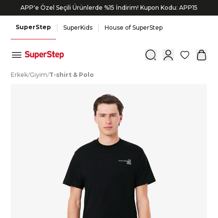
APP'e Özel Seçili Ürünlerde %15 İndirim! Kupon Kodu: APP15
SuperStep
SuperKids
House of SuperStep
0
E
rkek
/
G
iyim
/
T
-shirt
&
P
olo