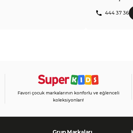
444 37 36
Favori çocuk markalarının konforlu ve eğlenceli
koleksiyonları!
Grup Markaları