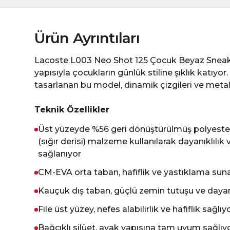
Ürün Ayrıntıları
Lacoste L003 Neo Shot 125 Çocuk Beyaz Sneake
yapısıyla çocukların günlük stiline şıklık katıyo
tasarlanan bu model, dinamik çizgileri ve metali
Teknik Özellikler
Üst yüzeyde %56 geri dönüştürülmüş polyeste
(sığır derisi) malzeme kullanılarak dayanıklılık
sağlanıyor
CM-EVA orta taban, hafiflik ve yastıklama suna
Kauçuk dış taban, güçlü zemin tutuşu ve dayan
File üst yüzey, nefes alabilirlik ve hafiflik sağlıy
Bağcıklı silüet, ayak yapısına tam uyum sağlıy