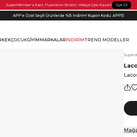
Üye Ol
SuperMember'a Katıl, Puanlarını Biriktir, Hediye Çeki Kazan!
APP'e Özel Seçili Ürünlerde %15 İndirim! Kupon Kodu: APP15
RKEK
ÇOCUK
GİYİM
MARKALAR
İNDİRİM
TREND MODELLER
S
upers
Lac
Laco
Mağa