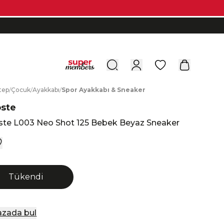
0
tep
/
Ç
ocuk
/
A
yakkabı
/
S
por
A
yakkabı
&
S
neaker
oste
ste L003 Neo Shot 125 Bebek Beyaz Sneaker
Tükendi
zada bul