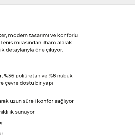
r, modern tasarımı ve konforlu
r. Tenis mirasından ilham alarak
k detaylarıyla öne çıkıyor.
r, %36 poliüretan ve %8 nubuk
 ve çevre dostu bir yapı
rak uzun süreli konfor sağlıyor
ıklılık sunuyor
or
or