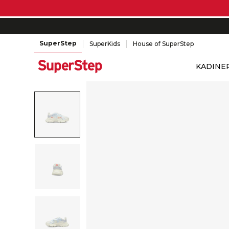
SuperStep
SuperKids
House of SuperStep
KADIN
E