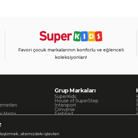
Favori çocuk markalarının konforlu ve eğlenceli
koleksiyonları!
Grup Markaları
SuperKids
House of SuperStep
zmetleri
Intersport
Converse
a Metni
FashFed
ı
Lacoste
Gant
z
Nautica
Occassion
eştirmek, sitemizdeki işlevleri
UNITED4