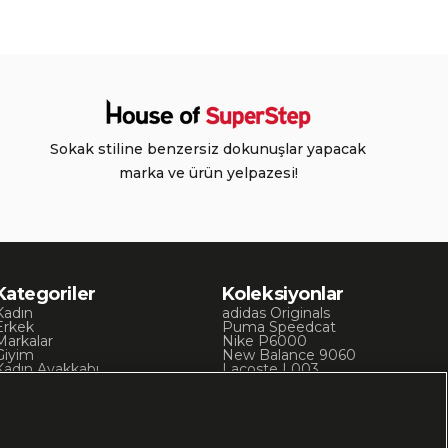
Sokak stiline benzersiz dokunuşlar yapacak
marka ve ürün yelpazesi!
Kategoriler
Koleksiyonlar
Kadın
adidas Originals
Erkek
Puma Speedcat
Markalar
Nike P6000
Giyim
New Balance 9060
Kadın Ayakkabı
Lacoste L003
Kadın Giyim
Skechers D’Lites
Erkek Ayakkabı
Chuck 70
Erkek Giyim
Converse Chuck Taylor