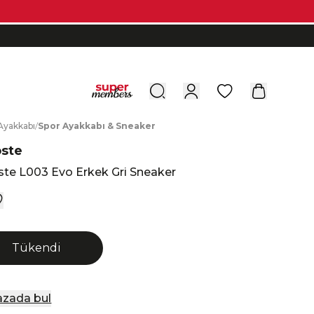
0
A
yakkabı
/
S
por
A
yakkabı
&
S
neaker
oste
ste L003 Evo Erkek Gri Sneaker
Tükendi
zada bul