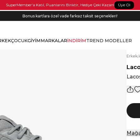
Üye Ol
SuperMember'a Katıl, Puanlarını Biriktir, Hediye Çeki Kazan!
Bonus kartlara özel vade farksız taksit seçenekleri!
RKEK
ÇOCUK
GİYİM
MARKALAR
İNDİRİM
TREND MODELLER
E
rkek
/
Lac
Laco
Mağa