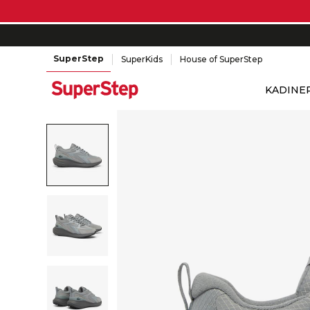
SuperStep
SuperKids
House of SuperStep
KADIN
E