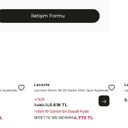
İletişim Formu
Spor Ayakkabı
i Sneaker
rem Spor Ayakkabı
Lacoste Storm 96 2K Erkek Gri Sneaker
Lacoste L003 2K24 Kadın Krem Spor Ayakkabı
Lacoste Storm 96 2K Kadın Mavi Spor Ayakkabı
Lacos
Lac
L
Lacoste
L
r Ayakkabı
Lacoste Storm 96 2K Kadın Mavi Spor Ayakkabı
La
%
25
5
5.618 TL
7.490 TL
Son 10 Günün En Düşük Fiyatı
TL
4.775 TL
SEPETTE %15 İNDİRİM
: