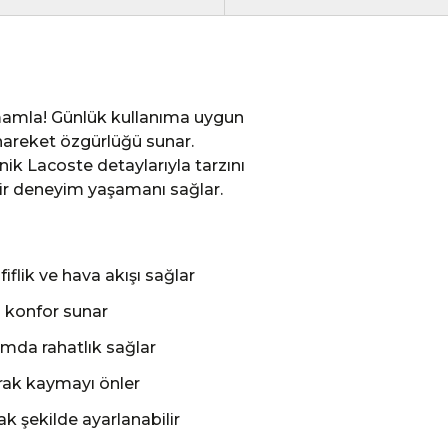
tamamla! Günlük kullanıma uygun
hareket özgürlüğü sunar.
onik Lacoste detaylarıyla tarzını
ir deneyim yaşamanı sağlar.
iflik ve hava akışı sağlar
a konfor sunar
ımda rahatlık sağlar
rak kaymayı önler
k şekilde ayarlanabilir