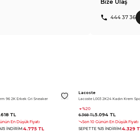
Bize Ulaş
444 37 36
e Platform Kadın Beyaz Spor Ayakkabı
orm 96 2K Kadın Bej Spor Ayakkabı
Storm 96 2K Erkek Gri Sneaker
Lacoste Storm 96 2K Kadın Bej 
Lacoste Storm 96 2K Erkek Gr
Lacoste L003 2K24 Kadın K
Lacoste
rm 96 2K Erkek Gri Sneaker
Lacoste L003 2K24 Kadın Krem Spo
%
20
.618 TL
5.094 TL
6.368 TL
ünün En Düşük Fiyatı
Son 10 Günün En Düşük Fiyatı
4.775 TL
4.329 
15 İNDİRİM
:
SEPETTE %15 İNDİRİM
: