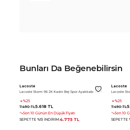
Bunları Da Beğenebilirsin
r Ayakkabı
be Babet
z Spor Ayakkabı
Lacoste Backslam Mary-J Kadın Pembe Babet
Lacoste Ziane Platform Kadın Beyaz Spor Ayakkabı
Lacoste Storm 96 2K Kadın Bej Spor Ayakkabı
Lacoste Zian
Lacoste St
Lacoste 
Lacoste
Lacoste
yakkabı
Lacoste Storm 96 2K Kadın Bej Spor Ayakkabı
Lacoste Sto
%
25
%
25
5.618 TL
5
7.490 TL
7.490 TL
Son 10 Günün En Düşük Fiyatı
Son 10 G
4.775 TL
SEPETTE %15 İNDİRİM
:
SEPETTE %