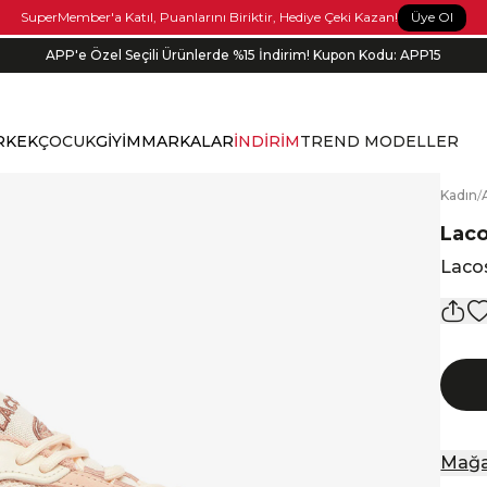
Üye Ol
SuperMember'a Katıl, Puanlarını Biriktir, Hediye Çeki Kazan!
APP'e Özel Seçili Ürünlerde %15 İndirim! Kupon Kodu: APP15
Bonus kartlara özel vade farksız taksit seçenekleri!
RKEK
ÇOCUK
GİYİM
MARKALAR
İNDİRİM
TREND MODELLER
K
adın
/
Lac
Laco
Mağa