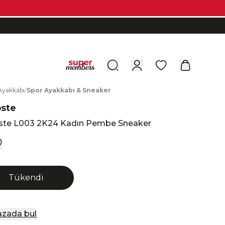
0
A
yakkabı
/
S
por
A
yakkabı
&
S
neaker
oste
ste L003 2K24 Kadın Pembe Sneaker
Tükendi
zada bul