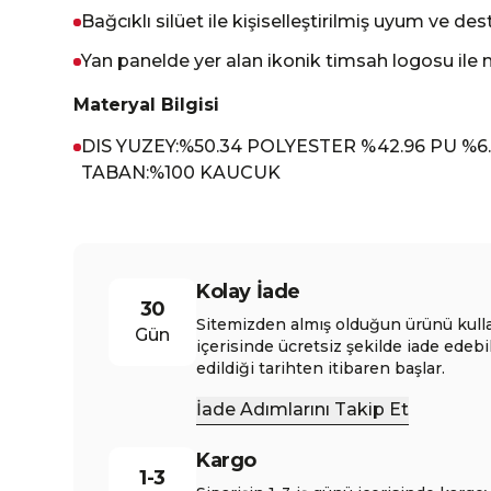
Bağcıklı silüet ile kişiselleştirilmiş uyum ve de
Yan panelde yer alan ikonik timsah logosu il
Materyal Bilgisi
DIS YUZEY:%50.34 POLYESTER %42.96 PU %6.
TABAN:%100 KAUCUK
Kolay İade
30
Sitemizden almış olduğun ürünü kull
Gün
içerisinde ücretsiz şekilde iade edebi
edildiği tarihten itibaren başlar.
İade Adımlarını Takip Et
Kargo
1-3