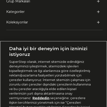
Grup Markaları
Kategoriler
Koleksiyonlar
Ülke Seçimi:
Daha iyi bir deneyim için izninizi
🇹🇷
Türkiye
istiyoruz
SuperStep olarak, internet sitemizde edindiğiniz
deneyiminizi iyileştirmek, sitemizdeki işlevleri
444 37 36
kişiselleştirmek ve ilgi alanlarınıza göre özelleştirilmiş
reklam/pazarlama faaliyetleri yürütebilmek için
çerezler kullanıyoruz. İnternet sitemizin çalışması için
zorunlu olan çerezler dışındaki çerezlerin kullanımına
Uygulamadan Takip Edin
ve bu çerezler aracılığıyla elde edilen kişisel
verilerinizin yurt dışına aktarılmasına onay
vermiyorsanız
Reddedin
seçeneğine; çerezlere
ilişkin tercihlerinizi yönetmek için ise “Çerezleri