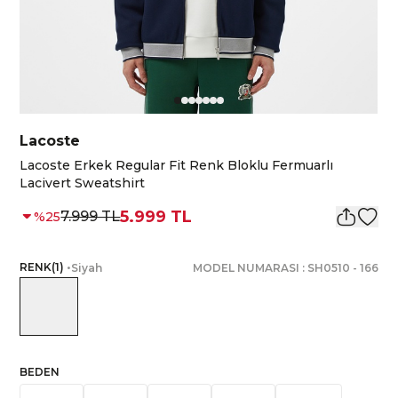
Lacoste
Lacoste Erkek Regular Fit Renk Bloklu Fermuarlı
Lacivert Sweatshirt
5.999 TL
7.999 TL
%
25
RENK
(
1
)
•
Siyah
MODEL NUMARASI :
SH0510
-
166
BEDEN