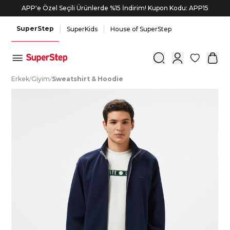
APP'e Özel Seçili Ürünlerde %15 İndirim! Kupon Kodu: APP15
Bonus kartlara özel vade farksız taksit seçenekleri!
SuperStep
SuperKids
House of SuperStep
0
E
rkek
/
G
iyim
/
S
weatshirt
&
H
oodie