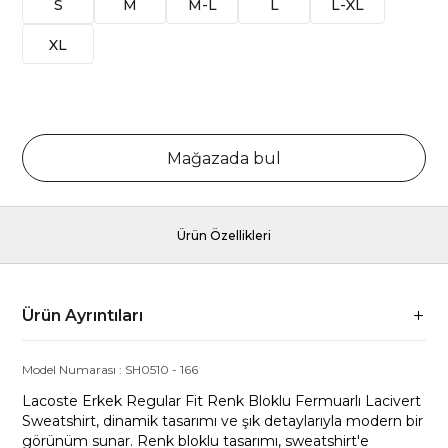
S
M
M-L
L
L-XL
XL
Mağazada bul
Ürün Özellikleri
Ürün Ayrıntıları
Model Numarası :
SH0510
-
166
Lacoste Erkek Regular Fit Renk Bloklu Fermuarlı Lacivert
Sweatshirt, dinamik tasarımı ve şık detaylarıyla modern bir
görünüm sunar. Renk bloklu tasarımı, sweatshirt'e