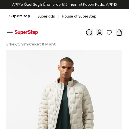
APP'e Özel Seçili Ürünlerde %15 İndirim! Kupon Kodu: APP15
SuperStep
SuperKids
House of SuperStep
0
E
rkek
/
G
iyim
/
C
eket
&
M
ont