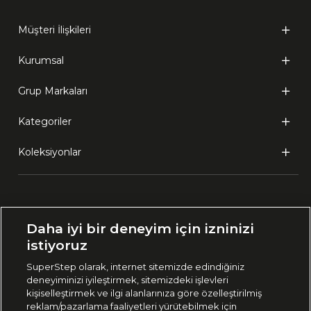
Müşteri İlişkileri
Kurumsal
Grup Markaları
Kategoriler
Koleksiyonlar
Ülke Seçimi:
Daha iyi bir deneyim için izninizi
🇹🇷
Türkiye
istiyoruz
SuperStep olarak, internet sitemizde edindiğiniz
deneyiminizi iyileştirmek, sitemizdeki işlevleri
444 37 36
kişiselleştirmek ve ilgi alanlarınıza göre özelleştirilmiş
reklam/pazarlama faaliyetleri yürütebilmek için