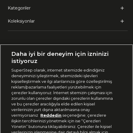
Kategoriler
Koleksiyonlar
Ülke Seçimi:
Daha iyi bir deneyim için izninizi
🇹🇷
Türkiye
istiyoruz
SuperStep olarak, internet sitemizde edindiğiniz
deneyiminizi iyileştirmek, sitemizdeki işlevleri
444 37 36
kişiselleştirmek ve ilgi alanlarınıza göre özelleştirilmiş
reklam/pazarlama faaliyetleri yürütebilmek için
çerezler kullanıyoruz. İnternet sitemizin çalışması için
zorunlu olan çerezler dışındaki çerezlerin kullanımına
Uygulamadan Takip Edin
ve bu çerezler aracılığıyla elde edilen kişisel
verilerinizin yurt dışına aktarılmasına onay
vermiyorsanız
Reddedin
seçeneğine; çerezlere
ilişkin tercihlerinizi yönetmek için ise “Çerezleri
Yönetin” butonuna tıklayabilirsiniz. Çerezler ile kişisel
verilerinizin işlenmesine dair detaylı bilgi almak için