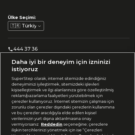
Ülke Seçimi:
🇹🇷
Türkiye
444 37 36
Daha iyi bir deneyim için izninizi
istiyoruz
Uygulamadan Takip Edin
SuperStep olarak, internet sitemizde edindiğiniz
deneyiminizi iyileştirmek, sitemizdeki işlevleri
kişiselleştirmek ve ilgi alanlarınıza göre özelleştirilmiş
reklam/pazarlama faaliyetleri yürütebilmek için
Bizi Takip Edin
çerezler kullanıyoruz. İnternet sitemizin çalışması için
zorunlu olan çerezler dışındaki çerezlerin kullanımına
ve bu çerezler aracılığıyla elde edilen kişisel
verilerinizin yurt dışına aktarılmasına onay
vermiyorsanız
Reddedin
seçeneğine; çerezlere
ilişkin tercihlerinizi yönetmek için ise “Çerezleri