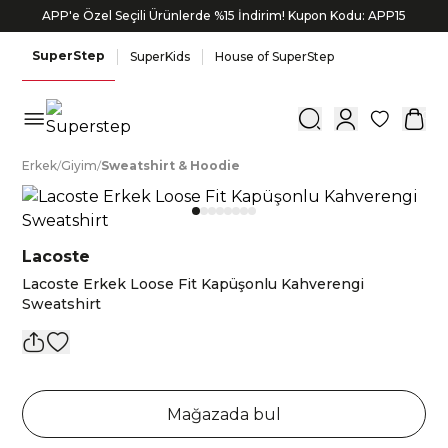
APP'e Özel Seçili Ürünlerde %15 İndirim! Kupon Kodu: APP15
SuperStep
SuperKids
House of SuperStep
0
E
rkek
/
G
iyim
/
S
weatshirt
&
H
oodie
Lacoste
Lacoste Erkek Loose Fit Kapüşonlu Kahverengi
Sweatshirt
Mağazada bul