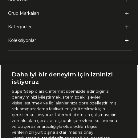
Grup Markaları
Kategoriler
Koleksiyonlar
Ülke Seçimi:
Daha iyi bir deneyim için izninizi
🇹🇷
Türkiye
istiyoruz
SuperStep olarak, internet sitemizde edindiğiniz
deneyiminizi iyileştirmek, sitemizdeki işlevleri
444 37 36
kişiselleştirmek ve ilgi alanlarınıza göre özelleştirilmiş
reklam/pazarlama faaliyetleri yürütebilmek için
çerezler kullanıyoruz. İnternet sitemizin çalışması için
zorunlu olan çerezler dışındaki çerezlerin kullanımına
Uygulamadan Takip Edin
ve bu çerezler aracılığıyla elde edilen kişisel
verilerinizin yurt dışına aktarılmasına onay