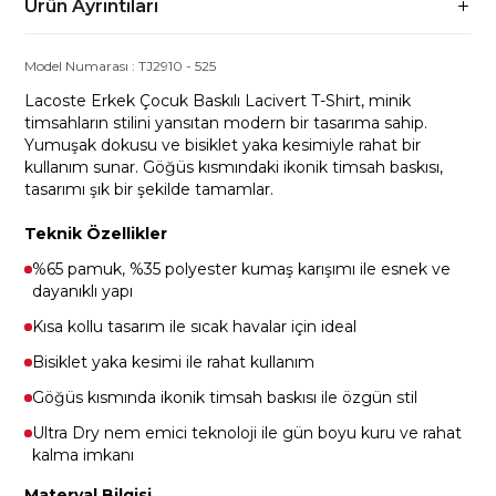
Ürün Ayrıntıları
Model Numarası :
TJ2910
-
525
Lacoste Erkek Çocuk Baskılı Lacivert T-Shirt, minik
timsahların stilini yansıtan modern bir tasarıma sahip.
Yumuşak dokusu ve bisiklet yaka kesimiyle rahat bir
kullanım sunar. Göğüs kısmındaki ikonik timsah baskısı,
tasarımı şık bir şekilde tamamlar.
Teknik Özellikler
%65 pamuk, %35 polyester kumaş karışımı ile esnek ve
dayanıklı yapı
Kısa kollu tasarım ile sıcak havalar için ideal
Bisiklet yaka kesimi ile rahat kullanım
Göğüs kısmında ikonik timsah baskısı ile özgün stil
Ultra Dry nem emici teknoloji ile gün boyu kuru ve rahat
kalma imkanı
Materyal Bilgisi