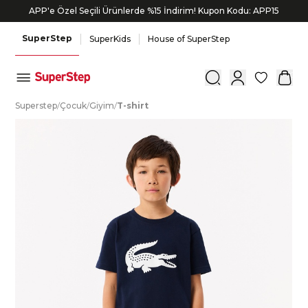
APP'e Özel Seçili Ürünlerde %15 İndirim! Kupon Kodu: APP15
SuperStep
SuperKids
House of SuperStep
0
S
uperstep
/
Ç
ocuk
/
G
iyim
/
T
-shirt