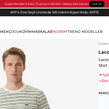
Üye Ol
SuperMember'a Katıl, Puanlarını Biriktir, Hediye Çeki Kazan!
APP'e Özel Seçili Ürünlerde %15 İndirim! Kupon Kodu: APP15
RKEK
ÇOCUK
GİYİM
MARKALAR
İNDİRİM
TREND MODELLER
E
rkek
/
Lac
Lacos
Shirt
%
2
Son
RENK
(