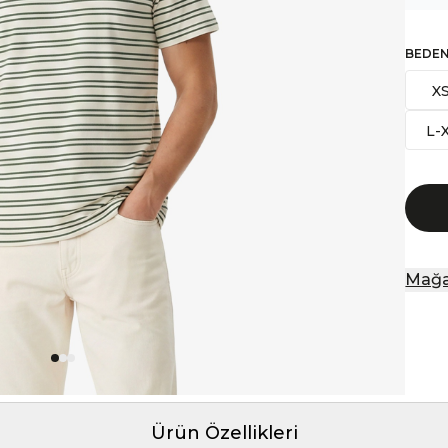
BEDE
X
L-
Mağa
Ürün Özellikleri