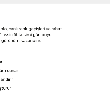
olo, canlı renk geçişleri ve rahat
 Classic fit kesimi gün boyu
 görünüm kazandırır.
ar
ünüm sunar
andırır
şturur