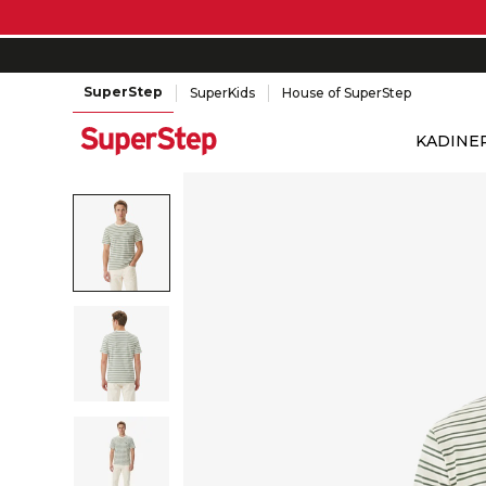
SuperStep
SuperKids
House of SuperStep
KADIN
E