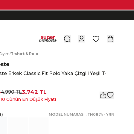
0
G
iyim
/
T
-shirt
&
P
olo
oste
te Erkek Classic Fit Polo Yaka Çizgili Yeşil T-
3.742 TL
4.990 TL
5
 10 Günün En Düşük Fiyatı
3
)
MODEL NUMARASI :
TH0874
-
YRR