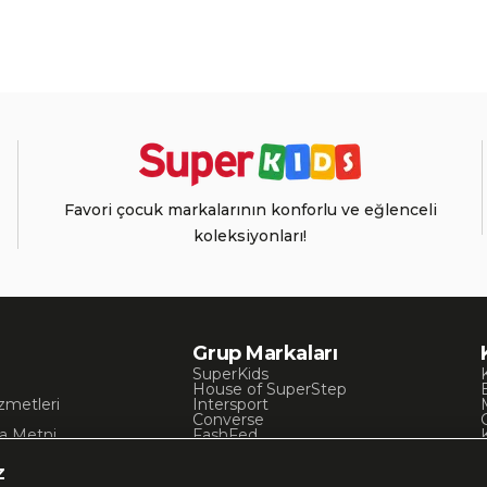
Favori çocuk markalarının konforlu ve eğlenceli
koleksiyonları!
Grup Markaları
SuperKids
House of SuperStep
zmetleri
Intersport
Converse
a Metni
FashFed
ı
Lacoste
Gant
z
Nautica