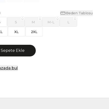
Beden Tablosu
N
S
S
M
M-L
L
XL
XL
2XL
Sepete Ekle
zada bul