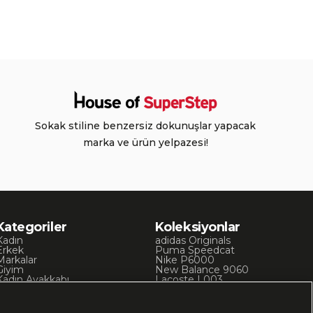
Sokak stiline benzersiz dokunuşlar yapacak
marka ve ürün yelpazesi!
Kategoriler
Koleksiyonlar
Kadın
adidas Originals
Erkek
Puma Speedcat
Markalar
Nike P6000
Giyim
New Balance 9060
Kadın Ayakkabı
Lacoste L003
Kadın Giyim
Skechers D’Lites
Erkek Ayakkabı
Chuck 70
Erkek Giyim
Converse Chuck Taylor