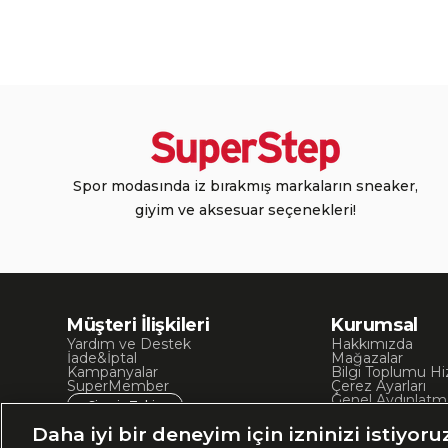
Spor modasında iz bırakmış markaların sneaker,
giyim ve aksesuar seçenekleri!
Müşteri İlişkileri
Kurumsal
Yardım ve Destek
Hakkımızda
İade&İptal
Mağazalar
Kampanyalar
Bilgi Toplumu Hi
SuperMember
Çerez Ayarları
Genel Aydınlatm
Sipariş Takip
Kullanım Koşullar
Site Haritası
Daha iyi bir deneyim için izninizi istiyoru
İşlem Rehberi